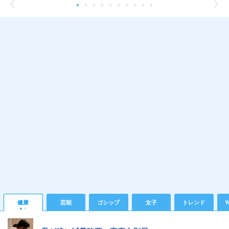
健康
芸能
ゴシップ
女子
トレンド
Y