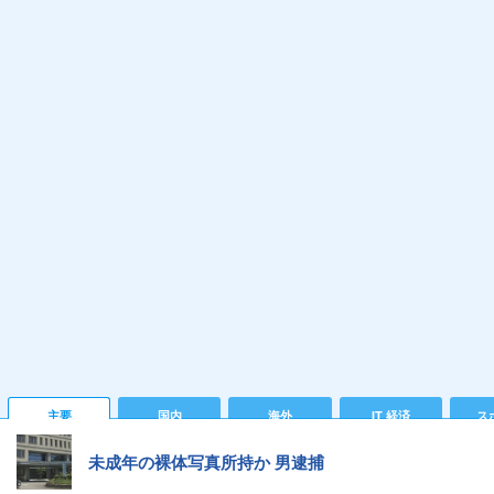
主要
国内
海外
IT 経済
ス
未成年の裸体写真所持か 男逮捕