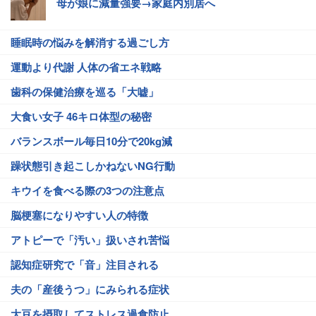
母が娘に減量強要→家庭内別居へ
睡眠時の悩みを解消する過ごし方
運動より代謝 人体の省エネ戦略
歯科の保健治療を巡る「大嘘」
大食い女子 46キロ体型の秘密
バランスボール毎日10分で20kg減
躁状態引き起こしかねないNG行動
キウイを食べる際の3つの注意点
脳梗塞になりやすい人の特徴
アトピーで「汚い」扱いされ苦悩
認知症研究で「音」注目される
夫の「産後うつ」にみられる症状
大豆を摂取してストレス過食防止