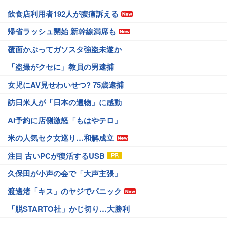
飲食店利用者192人が腹痛訴える
帰省ラッシュ開始 新幹線満席も
覆面かぶってガソスタ強盗未遂か
「盗撮がクセに」教員の男逮捕
女児にAV見せわいせつ? 75歳逮捕
訪日米人が「日本の遺物」に感動
AI予約に店側激怒「もはやテロ」
米の人気セク女巡り…和解成立
注目 古いPCが復活するUSB
久保田が小声の会で「大声主張」
渡邊渚「キス」のヤジでパニック
「脱STARTO社」かじ切り…大勝利