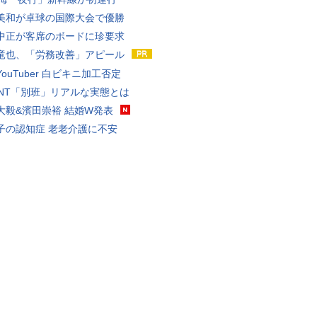
美和が卓球の国際大会で優勝
中正が客席のボードに珍要求
竜也、「労務改善」アピール
ouTuber 白ビキニ加工否定
VANT「別班」リアルな実態とは
大毅&濱田崇裕 結婚W発表
子の認知症 老老介護に不安