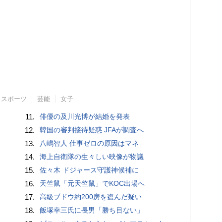
スポーツ
芸能
女子
11.
俳優の及川光博が結婚を発表
12.
韓国の審判接待疑惑 JFAが調査へ
13.
八嶋智人 仕事ゼロの原因はマネ
14.
海上自衛隊の生々しい映像が物議
15.
佐々木 ドジャース守護神候補に
16.
天竺鼠「元天竺鼠」でKOC出場へ
17.
高級ブドウ約200房を盗んだ疑い
18.
飯塚幸三氏に長男「勝ち目ない」