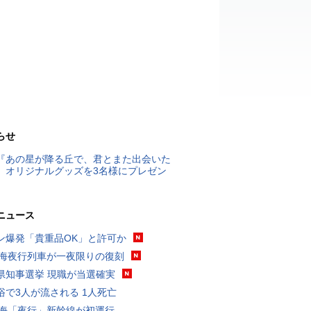
らせ
『あの星が降る丘で、君とまた出会いた
』オリジナルグッズを3名様にプレゼン
ニュース
ン爆発「貴重品OK」と許可か
東海夜行列車が一夜限りの復刻
県知事選挙 現職が当選確実
浴で3人が流される 1人死亡
東海「夜行」新幹線が初運行