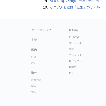
9.
体重62kg→82kgに 寺田心の生活
10.
ケニア人と結婚「差別」のリアル
ニューストップ
IT 経済
経済総合
主要
マーケット
Web
国内
ガジェット
社会
ITビジネス
政治
IT総合
海外
PR
海外総合
韓国
中国