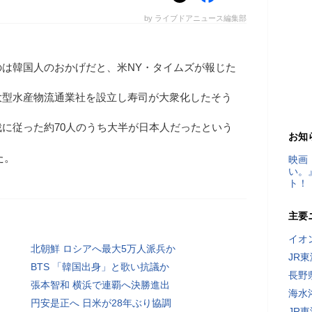
by ライブドアニュース編集部
は韓国人のおかげだと、米NY・タイムズが報じた
大型水産物流通業社を設立し寿司が大衆化したそう
に従った約70人のうち大半が日本人だったという
お知
た。
映画
い。
ト！
主要
イオ
北朝鮮 ロシアへ最大5万人派兵か
JR
BTS 「韓国出身」と歌い抗議か
長野
張本智和 横浜で連覇へ決勝進出
海水
円安是正へ 日米が28年ぶり協調
JR