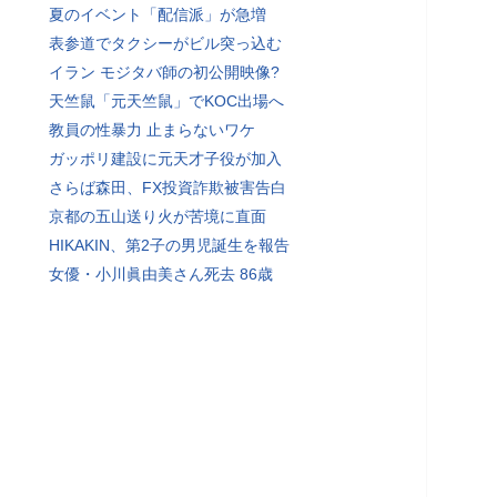
夏のイベント「配信派」が急増
表参道でタクシーがビル突っ込む
イラン モジタバ師の初公開映像?
天竺鼠「元天竺鼠」でKOC出場へ
教員の性暴力 止まらないワケ
ガッポリ建設に元天才子役が加入
さらば森田、FX投資詐欺被害告白
京都の五山送り火が苦境に直面
HIKAKIN、第2子の男児誕生を報告
女優・小川眞由美さん死去 86歳