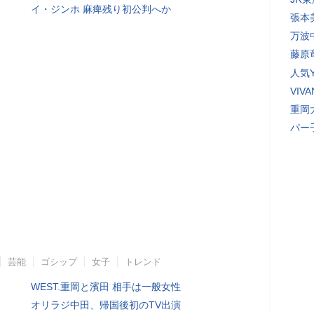
イ・ジンホ 麻痺残り初公判へか
張本
万波
藤原
人気Y
VI
重岡
パー
芸能
ゴシップ
女子
トレンド
WEST.重岡と濱田 相手は一般女性
オリラジ中田、帰国後初のTV出演