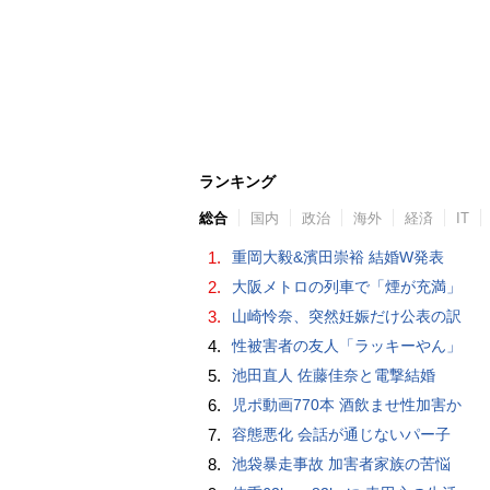
ランキング
総合
国内
政治
海外
経済
IT
1.
重岡大毅&濱田崇裕 結婚W発表
2.
大阪メトロの列車で「煙が充満」
3.
山崎怜奈、突然妊娠だけ公表の訳
4.
性被害者の友人「ラッキーやん」
5.
池田直人 佐藤佳奈と電撃結婚
6.
児ポ動画770本 酒飲ませ性加害か
7.
容態悪化 会話が通じないパー子
8.
池袋暴走事故 加害者家族の苦悩