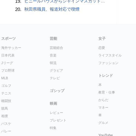
19.
ビニールハウスからシャインマスカット約200房を盗んだ疑い ネットで販売か 無職の男（42）逮捕 岡山県警
20.
秋田県職員、報道対応で喫煙
スポーツ
芸能
女子
海外サッカー
芸能総合
恋愛
日本代表
音楽
ライフスタイル
Jリーグ
韓流
ファッション
プロ野球
グラビア
トレンド
MLB
テレビ
本
ゴルフ
ゴシップ
教育・仕事
テニス
からだ
格闘技
映画
マネー
競馬
レビュー
車
相撲
プレゼント
グルメ
バスケ
特集
バレー
YouTube