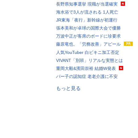
長野県知事選挙 現職が当選確実
海水浴で3人が流される 1人死亡
JR東海「夜行」新幹線が初運行
張本美和が卓球の国際大会で優勝
万波中正が客席のボードに珍要求
藤原竜也、「労務改善」アピール
人気YouTuber 白ビキニ加工否定
VIVANT「別班」リアルな実態とは
重岡大毅&濱田崇裕 結婚W発表
パー子の認知症 老老介護に不安
もっと見る