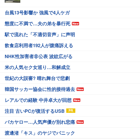
台風13号影響か 強風で4人ケガ
態度に不満で…夫の弟を暴行死
駅で流れた「不適切音声」に声明
飲食店利用者192人が腹痛訴える
NHK性加害者非公表 波紋広がる
米の人気セク女巡り…和解成立
世紀の大誤審? 晴れ舞台で悲劇
韓国サッカー協会に性的接待過去
レアルでの経験 中井卓大が回想
注目 古いPCが復活するUSB
バカヤロー…人気声優が別れ悲痛
渡邊渚「キス」のヤジでパニック