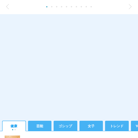
健康
芸能
ゴシップ
女子
トレンド
Y