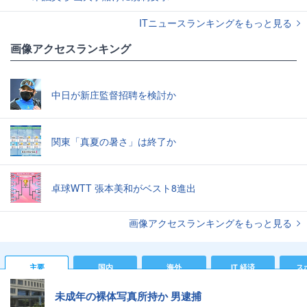
ITニュースランキングをもっと見る
画像アクセスランキング
中日が新庄監督招聘を検討か
関東「真夏の暑さ」は終了か
卓球WTT 張本美和がベスト8進出
画像アクセスランキングをもっと見る
主要
国内
海外
IT 経済
ス
未成年の裸体写真所持か 男逮捕