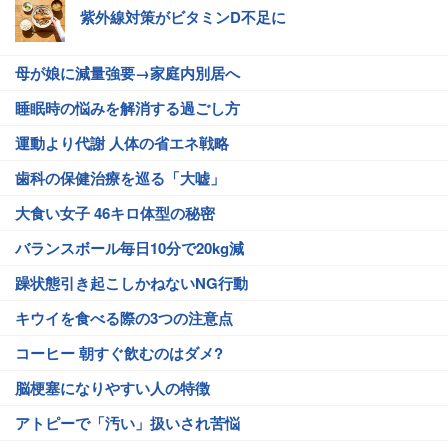
紫外線対策がビタミンD不足に
母が娘に減量強要→家庭内別居へ
睡眠時の悩みを解消する過ごし方
運動より代謝 人体の省エネ戦略
歯科の保健治療を巡る「大嘘」
大食い女子 46キロ体型の秘密
バランスボール毎日10分で20kg減
躁状態引き起こしかねないNG行動
キウイを食べる際の3つの注意点
コーヒー 朝すぐ飲むのはダメ?
脳梗塞になりやすい人の特徴
アトピーで「汚い」扱いされ苦悩