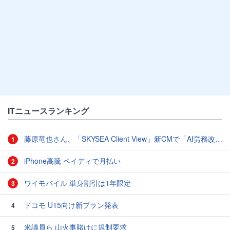
ITニュースランキング
藤原竜也さん、「SKYSEA Client View」新CMで「AI労務改善」をアピール 働き方をAIが分析したら「すぐに休んで」と言われる？
1
iPhone高騰 ペイディで月払い
2
ワイモバイル 単身割引は1年限定
3
ドコモ U15向け新プラン発表
4
米議員ら 山火事賭けに規制要求
5