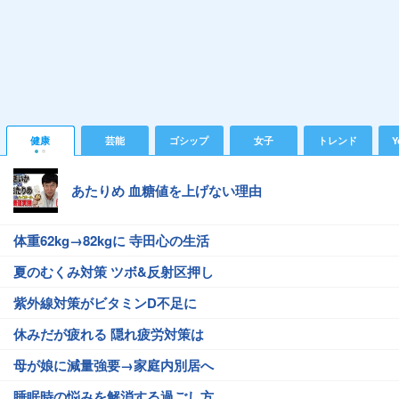
健康
芸能
ゴシップ
女子
トレンド
Y
あたりめ 血糖値を上げない理由
体重62kg→82kgに 寺田心の生活
夏のむくみ対策 ツボ&反射区押し
紫外線対策がビタミンD不足に
休みだが疲れる 隠れ疲労対策は
母が娘に減量強要→家庭内別居へ
睡眠時の悩みを解消する過ごし方