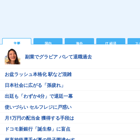
主要
国内
海外
IT 経済
ス
副業でグラビア バレて退職過去
お盆ラッシュ本格化 駅など混雑
日本社会に広がる「孫疲れ」
出廷も「わずか4分」で退廷一幕
使いづらい セルフレジに戸惑い
月1万円の配当金 獲得する手段は
ドコモ新銀行「誕生祭」に盲点
超高校級選手が夏の甲子園沸かす