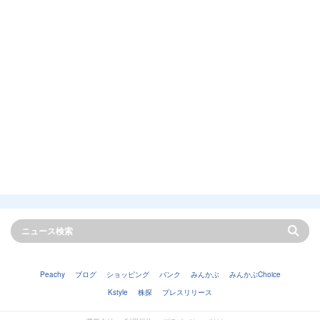
Peachy
ブログ
ショッピング
バンク
みんかぶ
みんかぶChoice
Kstyle
株探
プレスリリース