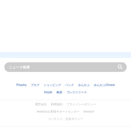
Peachy
ブログ
ショッピング
バンク
みんかぶ
みんかぶChoice
Kstyle
株探
プレスリリース
運営会社
利用規約
プライバシーポリシー
livedoorお客様サポートセンター
livedoor
コンテンツ・広告ポリシー