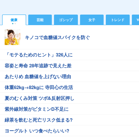
健康
芸能
ゴシップ
女子
トレンド
Y
キノコで血糖値スパイクを防ぐ
「モテるためのヒント」326人に
容姿と寿命 28年追跡で見えた差
あたりめ 血糖値を上げない理由
体重62kg→82kgに 寺田心の生活
夏のむくみ対策 ツボ&反射区押し
紫外線対策がビタミンD不足に
緑茶を飲むと死亡リスク低まる?
ヨーグルト いつ食べたらいい?