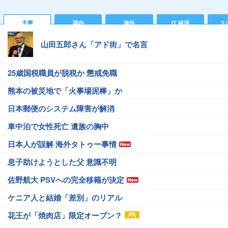
主要
国内
海外
IT 経済
ス
山田五郎さん「アド街」で名言
25歳国税職員が脱税か 懲戒免職
熊本の被災地で「火事場泥棒」か
日本郵便のシステム障害が解消
車中泊で女性死亡 遺族の胸中
日本人が誤解 海外タトゥー事情
息子助けようとした父 意識不明
佐野航大 PSVへの完全移籍が決定
ケニア人と結婚「差別」のリアル
花王が「焼肉店」限定オープン？