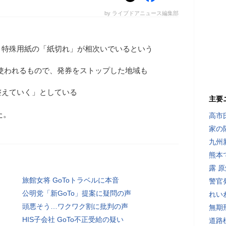
by ライブドアニュース編集部
、特殊用紙の「紙切れ」が相次いでいるという
に使われるもので、発券をストップした地域も
整えていく」としている
主要
た。
高市
家の
九州
熊本
露 
旅館女将 GoToトラベルに本音
警官
公明党「新GoTo」提案に疑問の声
れい
頭悪そう…ワクワク割に批判の声
無期
HIS子会社 GoTo不正受給の疑い
道路