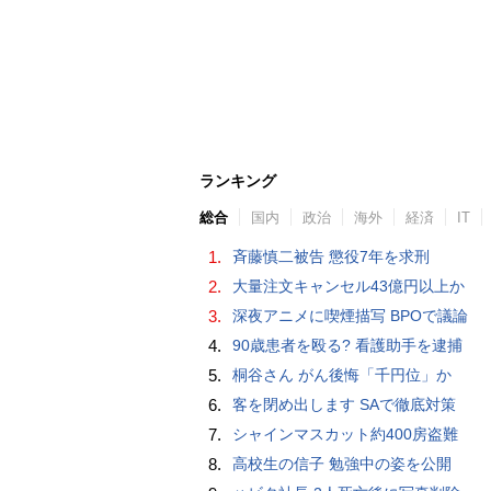
ランキング
総合
国内
政治
海外
経済
IT
1.
斉藤慎二被告 懲役7年を求刑
2.
大量注文キャンセル43億円以上か
3.
深夜アニメに喫煙描写 BPOで議論
4.
90歳患者を殴る? 看護助手を逮捕
5.
桐谷さん がん後悔「千円位」か
6.
客を閉め出します SAで徹底対策
7.
シャインマスカット約400房盗難
8.
高校生の信子 勉強中の姿を公開