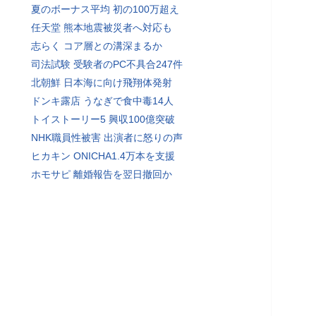
夏のボーナス平均 初の100万超え
任天堂 熊本地震被災者へ対応も
志らく コア層との溝深まるか
司法試験 受験者のPC不具合247件
北朝鮮 日本海に向け飛翔体発射
ドンキ露店 うなぎで食中毒14人
トイストーリー5 興収100億突破
NHK職員性被害 出演者に怒りの声
ヒカキン ONICHA1.4万本を支援
ホモサピ 離婚報告を翌日撤回か