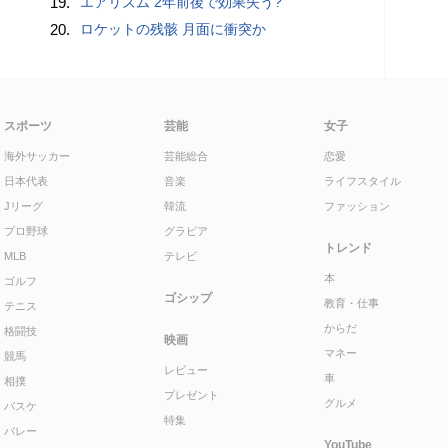
19.
エアリズム 2年前後で効果失う?
20.
ロケットの残骸 月面に衝突か
スポーツ
芸能
女子
海外サッカー
芸能総合
恋愛
日本代表
音楽
ライフスタイル
Jリーグ
韓流
ファッション
プロ野球
グラビア
トレンド
MLB
テレビ
本
ゴルフ
ゴシップ
教育・仕事
テニス
からだ
格闘技
映画
マネー
競馬
レビュー
車
相撲
プレゼント
グルメ
バスケ
特集
バレー
YouTube