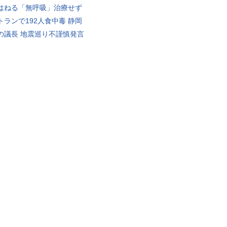
はねる「無呼吸」治療せず
トランで192人食中毒 静岡
の議長 地震巡り不謹慎発言