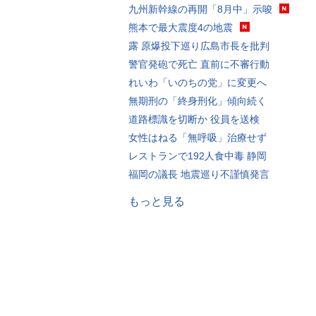
九州新幹線の再開「8月中」示唆
熊本で最大震度4の地震
露 原爆投下巡り広島市長を批判
警官発砲で死亡 直前に不審行動
れいわ「いのちの党」に変更へ
無期刑の「終身刑化」傾向続く
道路標識を切断か 役員を送検
女性はねる「無呼吸」治療せず
レストランで192人食中毒 静岡
福岡の議長 地震巡り不謹慎発言
もっと見る