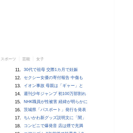
スポーツ
芸能
女子
11.
30代で祖母 交際1カ月で妊娠
12.
セクシー女優の寄付報告 中傷も
13.
イオン事故 母親は「ギャー」と
14.
週刊少年ジャンプ 初100万部割れ
15.
NHK職員が性被害 経緯が明らかに
16.
茨城県「パスポート」発行を発表
17.
ちいかわ新グッズ説明文に「闇」
18.
コンビニで爆発音 店は煙で充満