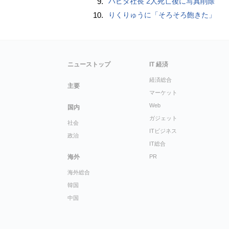
9.
ハビタ社長 2人死亡後に写真削除
10.
りくりゅうに「そろそろ飽きた」
ニューストップ
IT 経済
経済総合
主要
マーケット
Web
国内
ガジェット
社会
ITビジネス
政治
IT総合
海外
PR
海外総合
韓国
中国