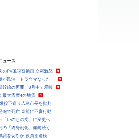
ニュース
氏のPV風視察動画 立憲激怒
隣が民泊「トラウマなった」
新幹線の再開「8月中」示唆
で最大震度4の地震
原爆投下巡り広島市長を批判
発砲で死亡 直前に不審行動
わ「いのちの党」に変更へ
刑の「終身刑化」傾向続く
標識を切断か 役員を送検