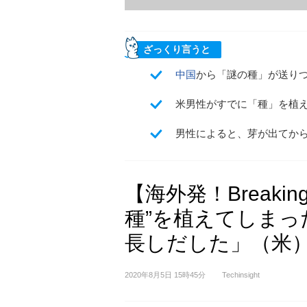
ざっくり言うと
中国
から「謎の種」が送り
米男性がすでに「種」を植
男性によると、芽が出てか
【海外発！Breaki
種”を植えてしま
長しだした」（米
2020年8月5日 15時45分
Techinsight