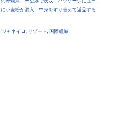
【海外発！Breaking News】中国からの乾燥鳥、米空港で没収 パッケージには日本語で「ペットはそれを愛します」
【海外発！Breaking News】粉ミルクに小麦粉が混入 中身をすり替えて返品する詐欺が横行（米）
デジャネイロ
,
リゾート
,
国際組織