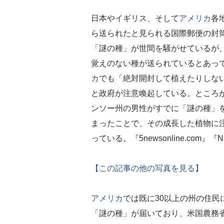
日本やイギリス、そして
アメリカ
各
ら送られたと見られる国際郵便の封
「謎の種」が世間を騒がせているが
覚えのない種が送られているとあっ
カ
でも「絶対開封して植えたりしな
と政府が注意喚起している。ところ
ンソー州の男性がすでに「謎の種」
まったことで、その成長した植物に
っている。『5newsonline.com』『N
【この記事の他の写真を見る】
アメリカ
では既に30以上の州の住民に
「謎の種」が届いており、米国農務省