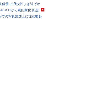
伎俳優 20代女性ひき逃げか
140キロから劇的変化 回想
AIでの写真集加工に注意喚起