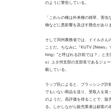
のように警告している。
「これらの種は外来種の雑草、害虫
物などに悪影響を及ぼす懸念があり
そして同州農務省では、ドイルさん
ことだ。ちなみに『KUTV 2News
hing）”と呼ばれる詐欺では？」と主張する
u）ユタ州支部の支部長であるジェーン
載している。
ラップ氏によると、ブラッシング詐
でもいない商品を送り、受取人を装
のようだ。高評価を得ることで、販
る。しかしながら販売業者は顧客の