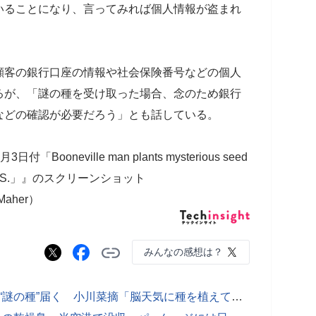
いることになり、言ってみれば個人情報が盗まれ
顧客の銀行口座の情報や社会保険番号などの個人
るが、「謎の種を受け取った場合、念のため銀行
などの確認が必要だろう」とも話している。
付「Booneville man plants mysterious seed
ss the U.S.」』のスクリーンショット
Maher）
みんなの感想は？
【エンタがビタミン♪】浜田雅功宅に“謎の種”届く 小川菜摘「脳天気に種を植えてた」告白、ファン「危機一髪でしたね」