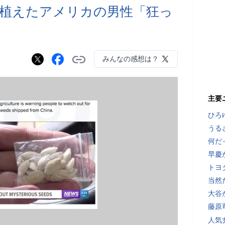
植えたアメリカの男性「狂っ
みんなの感想は？
主要
ひろ
うる
何だ
早慶
トヨ
当然
大谷
藤原
人気