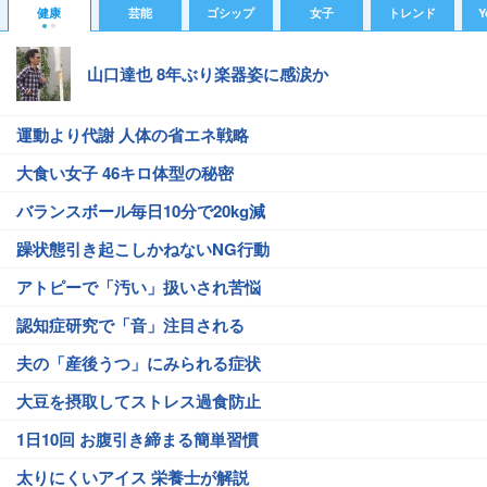
健康
芸能
ゴシップ
女子
トレンド
Y
山口達也 8年ぶり楽器姿に感涙か
運動より代謝 人体の省エネ戦略
大食い女子 46キロ体型の秘密
バランスボール毎日10分で20kg減
躁状態引き起こしかねないNG行動
アトピーで「汚い」扱いされ苦悩
認知症研究で「音」注目される
夫の「産後うつ」にみられる症状
大豆を摂取してストレス過食防止
1日10回 お腹引き締まる簡単習慣
太りにくいアイス 栄養士が解説