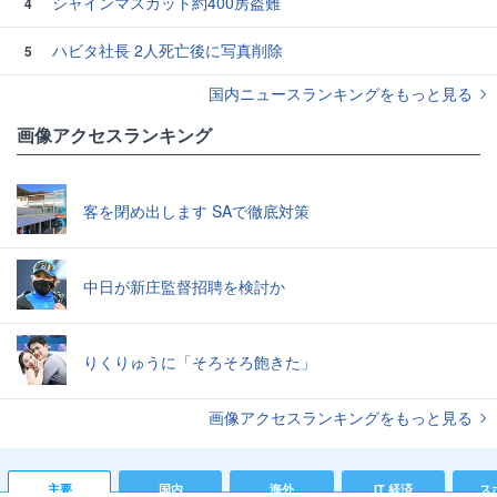
シャインマスカット約400房盗難
4
ハビタ社長 2人死亡後に写真削除
5
国内ニュースランキングをもっと見る
画像アクセスランキング
客を閉め出します SAで徹底対策
中日が新庄監督招聘を検討か
りくりゅうに「そろそろ飽きた」
画像アクセスランキングをもっと見る
主要
国内
海外
IT 経済
ス