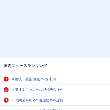
国内ニュースランキング
斉藤慎二被告 懲役7年を求刑
1
大量注文キャンセル43億円以上か
2
90歳患者を殴る? 看護助手を逮捕
3