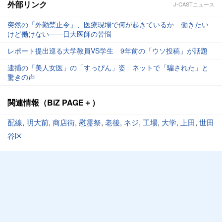
外部リンク
J-CASTニュース
突然の「外勤禁止令」、医療現場で何が起きているか 働きたい
けど働けない――日大医師の苦悩
レポート提出巡る大学教員VS学生 9年前の「ウソ投稿」が話題
逮捕の「美人女医」の「すっぴん」姿 ネットで「騙された」と
驚きの声
関連情報（BiZ PAGE＋）
配線
,
明大前
,
商店街
,
慰霊祭
,
老後
,
ネジ
,
工場
,
大学
,
上田
,
世田
谷区