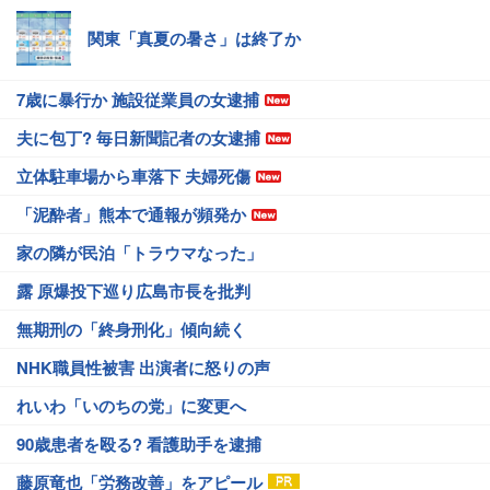
関東「真夏の暑さ」は終了か
7歳に暴行か 施設従業員の女逮捕
夫に包丁? 毎日新聞記者の女逮捕
立体駐車場から車落下 夫婦死傷
「泥酔者」熊本で通報が頻発か
家の隣が民泊「トラウマなった」
露 原爆投下巡り広島市長を批判
無期刑の「終身刑化」傾向続く
NHK職員性被害 出演者に怒りの声
れいわ「いのちの党」に変更へ
90歳患者を殴る? 看護助手を逮捕
藤原竜也「労務改善」をアピール