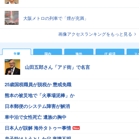
大阪メトロの列車で「煙が充満」
画像アクセスランキングをもっと見る
主要
国内
海外
IT 経済
ス
山田五郎さん「アド街」で名言
25歳国税職員が脱税か 懲戒免職
熊本の被災地で「火事場泥棒」か
日本郵便のシステム障害が解消
車中泊で女性死亡 遺族の胸中
日本人が誤解 海外タトゥー事情
息子助けようとした父 意識不明