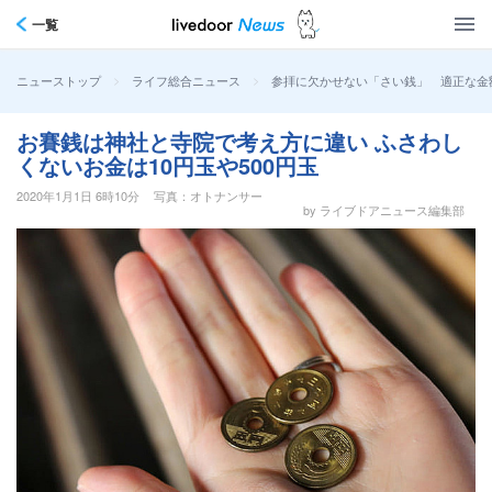
一覧
>
>
参拝に欠かせない「さい銭」 適正な金
ニューストップ
ライフ総合ニュース
お賽銭は神社と寺院で考え方に違い ふさわし
くないお金は10円玉や500円玉
2020年1月1日 6時10分
写真：オトナンサー
by ライブドアニュース編集部