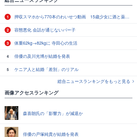
押収スマホから770本のわいせつ動画 15歳少女に酒と薬飲ませ性的暴行か 54歳男を再逮捕 「薬もありますよ」とSNSで誘い出し
1
容態悪化 会話が通じないパー子
2
体重62kg→82kgに 寺田心の生活
3
俳優の及川光博が結婚を発表
4
ケニア人と結婚「差別」のリアル
5
総合ニュースランキングをもっと見る
画像アクセスランキング
森喜朗氏の「影響力」が減退か
俳優の戸塚純貴が結婚を発表