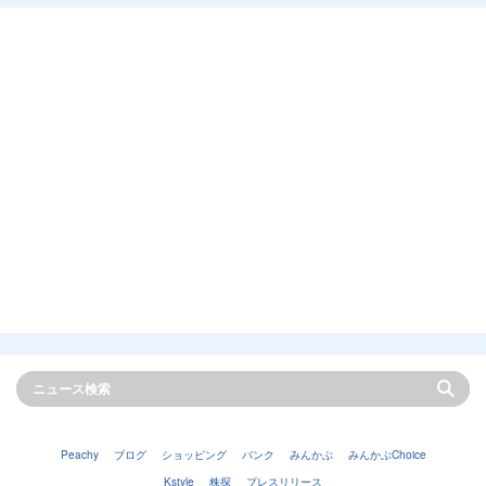
Peachy
ブログ
ショッピング
バンク
みんかぶ
みんかぶChoice
Kstyle
株探
プレスリリース