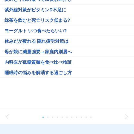
紫外線対策がビタミンD不足に
緑茶を飲むと死亡リスク低まる?
ヨーグルト いつ食べたらいい?
休みだが疲れる 隠れ疲労対策は
母が娘に減量強要→家庭内別居へ
内科医が低糖質麺を食べ比べ検証
睡眠時の悩みを解消する過ごし方