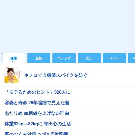
健康
芸能
ゴシップ
女子
トレンド
Y
キノコで血糖値スパイクを防ぐ
「モテるためのヒント」326人に
容姿と寿命 28年追跡で見えた差
あたりめ 血糖値を上げない理由
体重62kg→82kgに 寺田心の生活
夏のむくみ対策 ツボ&反射区押し