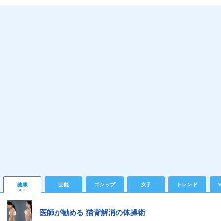
健康
芸能
ゴシップ
女子
トレンド
Y
医師が勧める 猫背解消の体操術