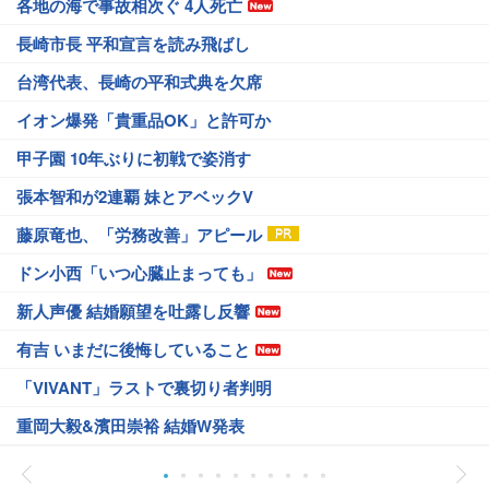
各地の海で事故相次ぐ 4人死亡
長崎市長 平和宣言を読み飛ばし
台湾代表、長崎の平和式典を欠席
イオン爆発「貴重品OK」と許可か
甲子園 10年ぶりに初戦で姿消す
張本智和が2連覇 妹とアベックV
藤原竜也、「労務改善」アピール
ドン小西「いつ心臓止まっても」
新人声優 結婚願望を吐露し反響
有吉 いまだに後悔していること
「VIVANT」ラストで裏切り者判明
重岡大毅&濱田崇裕 結婚W発表