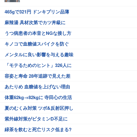
465gで321円 ドンキプリン品薄
麻辣湯 具材次第でカツ丼級に
うつ病患者の本音とNGな接し方
キノコで血糖値スパイクを防ぐ
メンタルに良い影響を与える趣味
「モテるためのヒント」326人に
容姿と寿命 28年追跡で見えた差
あたりめ 血糖値を上げない理由
体重62kg→82kgに 寺田心の生活
夏のむくみ対策 ツボ&反射区押し
紫外線対策がビタミンD不足に
緑茶を飲むと死亡リスク低まる?