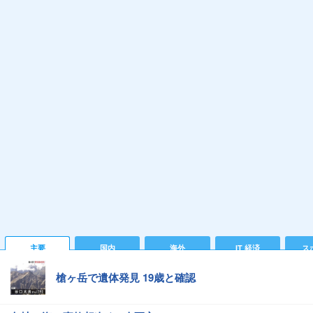
主要
国内
海外
IT 経済
ス
槍ヶ岳で遺体発見 19歳と確認