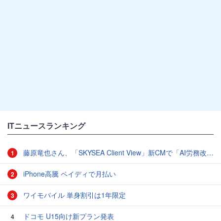
ITニュースランキング
藤原竜也さん、「SKYSEA Client View」新CMで「AI労務改善」をアピール 働き方をAIが分析したら「すぐに休んで」と言われる？
1
iPhone高騰 ペイディで月払い
2
ワイモバイル 単身割引は1年限定
3
ドコモ U15向け新プラン発表
4