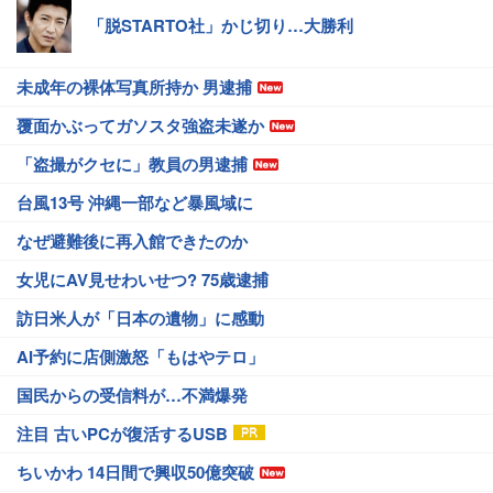
「脱STARTO社」かじ切り…大勝利
未成年の裸体写真所持か 男逮捕
覆面かぶってガソスタ強盗未遂か
「盗撮がクセに」教員の男逮捕
台風13号 沖縄一部など暴風域に
なぜ避難後に再入館できたのか
女児にAV見せわいせつ? 75歳逮捕
訪日米人が「日本の遺物」に感動
AI予約に店側激怒「もはやテロ」
国民からの受信料が…不満爆発
注目 古いPCが復活するUSB
ちいかわ 14日間で興収50億突破