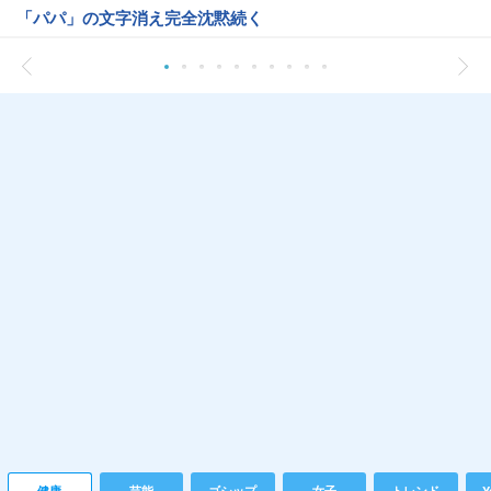
「パパ」の文字消え完全沈黙続く
健康
芸能
ゴシップ
女子
トレンド
Y