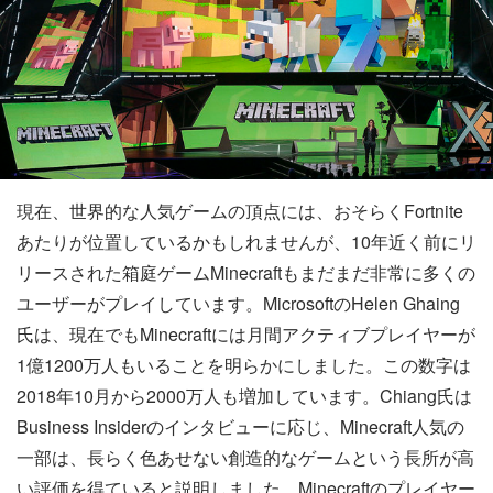
現在、世界的な人気ゲームの頂点には、おそらくFortnite
あたりが位置しているかもしれませんが、10年近く前にリ
リースされた箱庭ゲームMinecraftもまだまだ非常に多くの
ユーザーがプレイしています。MicrosoftのHelen Ghaing
氏は、現在でもMinecraftには月間アクティブプレイヤーが
1億1200万人もいることを明らかにしました。この数字は
2018年10月から2000万人も増加しています。Chiang氏は
Business Insiderのインタビューに応じ、Minecraft人気の
一部は、長らく色あせない創造的なゲームという長所が高
い評価を得ていると説明しました。Minecraftのプレイヤー