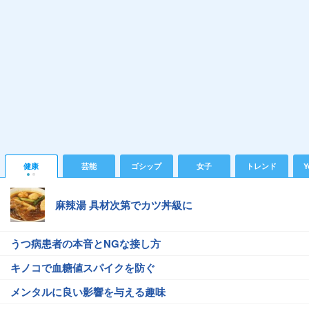
健康
芸能
ゴシップ
女子
トレンド
Y
麻辣湯 具材次第でカツ丼級に
うつ病患者の本音とNGな接し方
キノコで血糖値スパイクを防ぐ
メンタルに良い影響を与える趣味