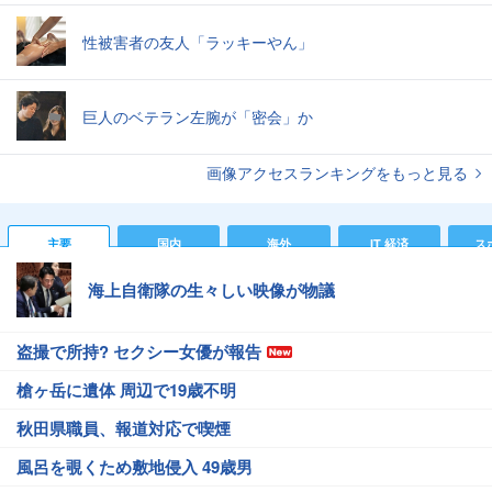
性被害者の友人「ラッキーやん」
巨人のベテラン左腕が「密会」か
画像アクセスランキングをもっと見る
主要
国内
海外
IT 経済
ス
海上自衛隊の生々しい映像が物議
盗撮で所持? セクシー女優が報告
槍ヶ岳に遺体 周辺で19歳不明
秋田県職員、報道対応で喫煙
風呂を覗くため敷地侵入 49歳男