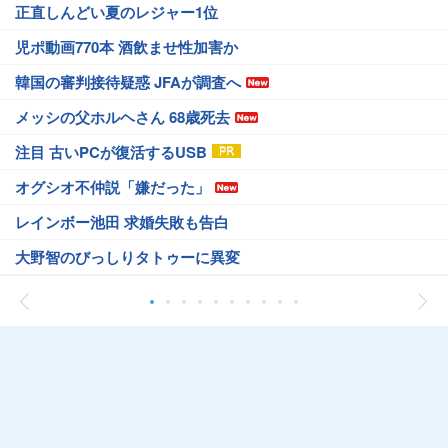
正直しんどい夏のレジャー1位
児ポ動画770本 酒飲ませ性加害か
韓国の審判接待疑惑 JFAが調査へ
メッシの父ホルヘさん 68歳死去
注目 古いPCが復活するUSB
オグシオ不仲説「嫌だった」
レインボー池田 求婚失敗も告白
大野智のびっしりタトゥーに異変