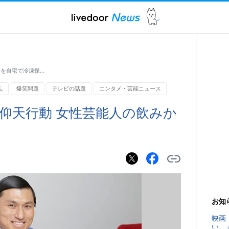
けを自宅で冷凍保…
ん
爆笑問題
テレビの話題
エンタメ・芸能ニュース
仰天行動 女性芸能人の飲みか
お知
映画
い。