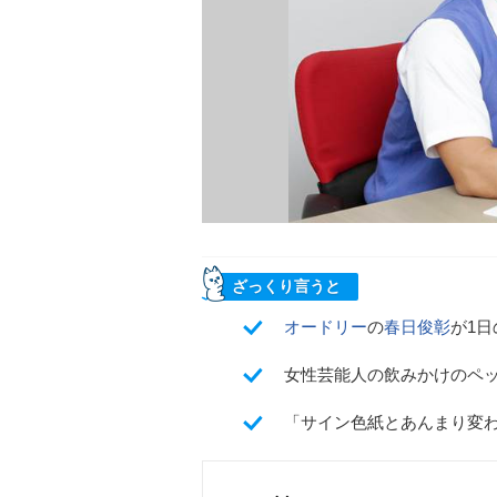
ざっくり言うと
オードリー
の
春日俊彰
が1
女性芸能人の飲みかけのペ
「サイン色紙とあんまり変