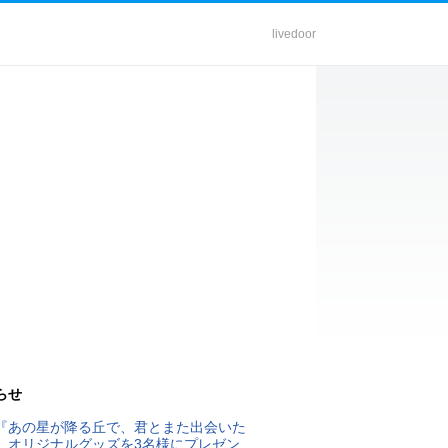
livedoor
らせ
『あの星が降る丘で、君とまた出会いた
』オリジナルグッズを3名様にプレゼン