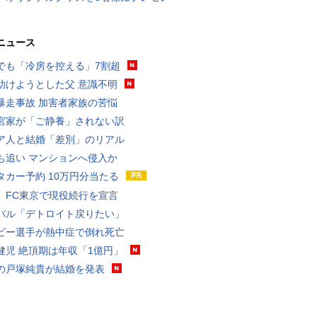
ニュース
でも「冷房を控える」7割超
助けようとした父 意識不明
暴走事故 加害者家族の苦悩
宮家が「ご静養」されない訳
ア人と結婚「差別」のリアル
も追い マンションへ侵入か
タカー予約 10万円分当たる
、FC東京で現役続行を宣言
バル「デトロイト戻りたい」
ビー選手が熱中症で倒れ死亡
健児 絶頂期は年収「1億円」
の戸塚純貴が結婚を発表