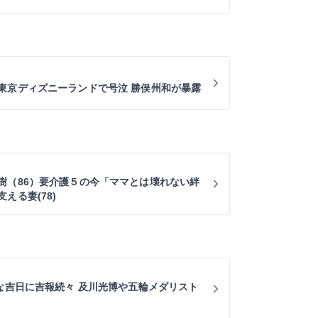
東京ディズニーランドで号泣 勝俣州和が暴露
樹（86）要介護５の今「ママとは壊れない絆
える妻(78)
アな吉日に吉報続々 及川光博や五輪メダリスト