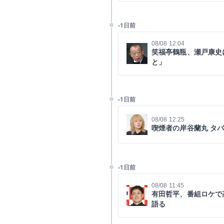
-1日前
08/08 12:04
笑福亭鶴瓶、瀬戸康史
と」
-1日前
08/08 12:25
喫煙者の岸谷蘭丸 タ
-1日前
08/08 11:45
有田哲平、番組ロケで
語る