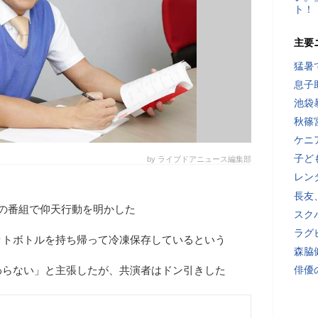
ト！
主要
猛暑
息子
池袋
秋篠
ケニ
子ど
by ライブドアニュース編集部
レン
長友
日の番組で仰天行動を明かした
スク
ラグ
ットボトルを持ち帰って冷凍保存しているという
森脇
わらない」と主張したが、共演者はドン引きした
俳優