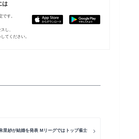
には
限定です。
セスし、
ルしてください。
朱里紗が結婚を発表 Mリーグではトップ雀士