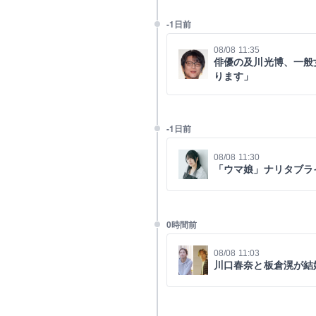
-1日前
08/08 11:35
俳優の及川光博、一般
ります」
-1日前
08/08 11:30
「ウマ娘」ナリタブラ
0時間前
08/08 11:03
川口春奈と板倉滉が結