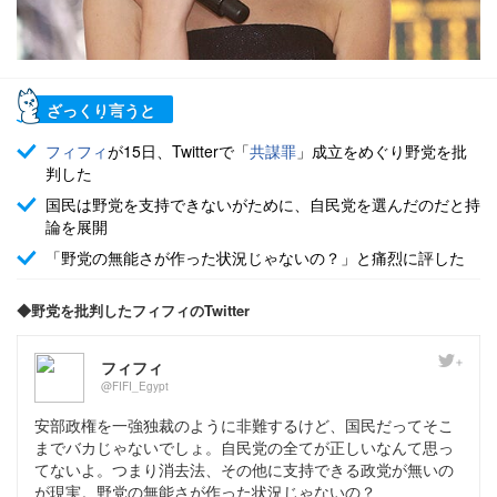
ざっくり言うと
フィフィ
が15日、Twitterで「
共謀罪
」成立をめぐり野党を批
判した
国民は野党を支持できないがために、自民党を選んだのだと持
論を展開
「野党の無能さが作った状況じゃないの？」と痛烈に評した
◆野党を批判したフィフィのTwitter
フィフィ
@FIFI_Egypt
安部政権を一強独裁のように非難するけど、国民だってそこ
までバカじゃないでしょ。自民党の全てが正しいなんて思っ
てないよ。つまり消去法、その他に支持できる政党が無いの
が現実。野党の無能さが作った状況じゃないの？