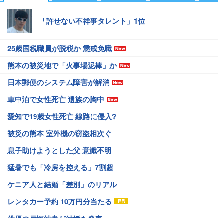
「許せない不祥事タレント」1位
25歳国税職員が脱税か 懲戒免職
熊本の被災地で「火事場泥棒」か
日本郵便のシステム障害が解消
車中泊で女性死亡 遺族の胸中
愛知で19歳女性死亡 線路に侵入?
被災の熊本 室外機の窃盗相次ぐ
息子助けようとした父 意識不明
猛暑でも「冷房を控える」7割超
ケニア人と結婚「差別」のリアル
レンタカー予約 10万円分当たる