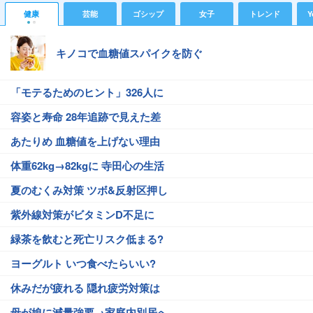
健康
芸能
ゴシップ
女子
トレンド
Y
キノコで血糖値スパイクを防ぐ
「モテるためのヒント」326人に
容姿と寿命 28年追跡で見えた差
あたりめ 血糖値を上げない理由
体重62kg→82kgに 寺田心の生活
夏のむくみ対策 ツボ&反射区押し
紫外線対策がビタミンD不足に
緑茶を飲むと死亡リスク低まる?
ヨーグルト いつ食べたらいい?
休みだが疲れる 隠れ疲労対策は
母が娘に減量強要→家庭内別居へ