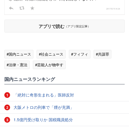
2017/6/15 8:24
アプリで読む
（アプリ限定記事）
#国内ニュース
#社会ニュース
#フィフィ
#共謀罪
#法律・憲法
#芸能人が物申す
国内ニュースランキング
「絶対に奇形生まれる」医師反対
1
大阪メトロの列車で「煙が充満」
2
1.5億円受け取りか 国税職員処分
3