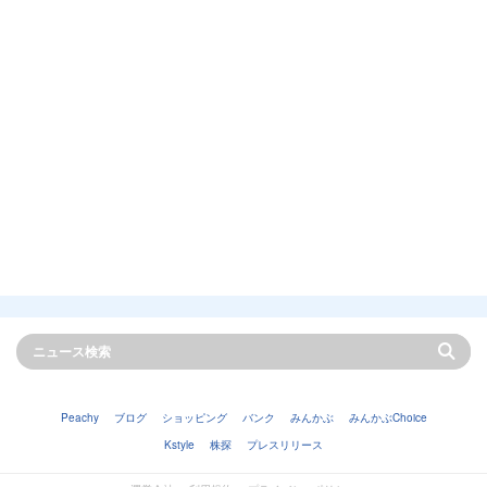
Peachy
ブログ
ショッピング
バンク
みんかぶ
みんかぶChoice
Kstyle
株探
プレスリリース