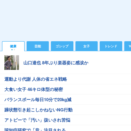
健康
芸能
ゴシップ
女子
トレンド
Y
山口達也 8年ぶり楽器姿に感涙か
運動より代謝 人体の省エネ戦略
大食い女子 46キロ体型の秘密
バランスボール毎日10分で20kg減
躁状態引き起こしかねないNG行動
アトピーで「汚い」扱いされ苦悩
認知症研究で「音」注目される