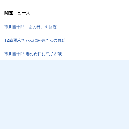
関連ニュース
市川團十郎「あの日」を回顧
12歳麗禾ちゃんに麻央さんの面影
市川團十郎 妻の命日に息子が涙