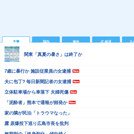
主要
国内
海外
IT 経済
ス
関東「真夏の暑さ」は終了か
7歳に暴行か 施設従業員の女逮捕
夫に包丁? 毎日新聞記者の女逮捕
立体駐車場から車落下 夫婦死傷
「泥酔者」熊本で通報が頻発か
家の隣が民泊「トラウマなった」
露 原爆投下巡り広島市長を批判
無期刑の「終身刑化」傾向続く