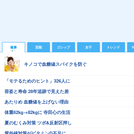
健康
芸能
ゴシップ
女子
トレンド
Y
キノコで血糖値スパイクを防ぐ
「モテるためのヒント」326人に
容姿と寿命 28年追跡で見えた差
あたりめ 血糖値を上げない理由
体重62kg→82kgに 寺田心の生活
夏のむくみ対策 ツボ&反射区押し
紫外線対策がビタミンD不足に