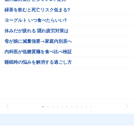
緑茶を飲むと死亡リスク低まる?
ヨーグルト いつ食べたらいい?
休みだが疲れる 隠れ疲労対策は
母が娘に減量強要→家庭内別居へ
内科医が低糖質麺を食べ比べ検証
睡眠時の悩みを解消する過ごし方