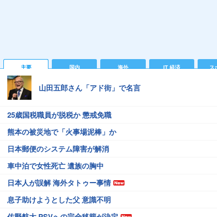
主要
国内
海外
IT 経済
ス
山田五郎さん「アド街」で名言
25歳国税職員が脱税か 懲戒免職
熊本の被災地で「火事場泥棒」か
日本郵便のシステム障害が解消
車中泊で女性死亡 遺族の胸中
日本人が誤解 海外タトゥー事情
息子助けようとした父 意識不明
佐野航大 PSVへの完全移籍が決定