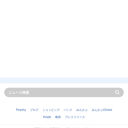
Peachy
ブログ
ショッピング
バンク
みんかぶ
みんかぶChoice
Kstyle
株探
プレスリリース