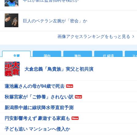
巨人のベテラン左腕が「密会」か
画像アクセスランキングをもっと見る
主要
国内
海外
IT 経済
ス
大倉忠義「鳥貴族」実父と初共演
蓮池薫さんの母が94歳で死去
秋篠宮家が「ご静養」されない訳
新潟県中越に線状降水帯直前予測
円安影響考えず 豪遊する家庭も
子ども追い マンションへ侵入か