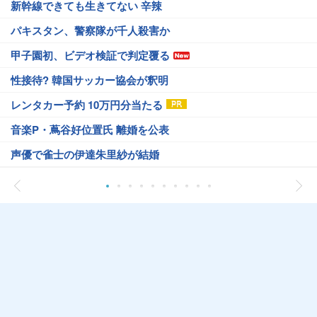
新幹線できても生きてない 辛辣
パキスタン、警察隊が千人殺害か
甲子園初、ビデオ検証で判定覆る
性接待? 韓国サッカー協会が釈明
レンタカー予約 10万円分当たる
音楽P・蔦谷好位置氏 離婚を公表
声優で雀士の伊達朱里紗が結婚