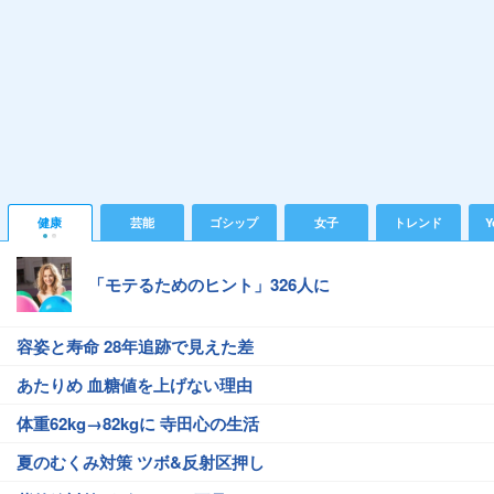
健康
芸能
ゴシップ
女子
トレンド
Y
「モテるためのヒント」326人に
容姿と寿命 28年追跡で見えた差
あたりめ 血糖値を上げない理由
体重62kg→82kgに 寺田心の生活
夏のむくみ対策 ツボ&反射区押し