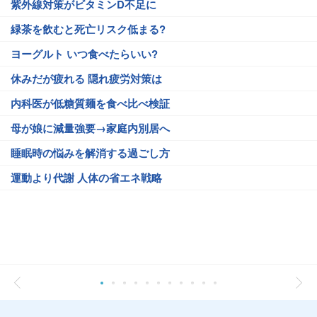
紫外線対策がビタミンD不足に
緑茶を飲むと死亡リスク低まる?
ヨーグルト いつ食べたらいい?
休みだが疲れる 隠れ疲労対策は
内科医が低糖質麺を食べ比べ検証
母が娘に減量強要→家庭内別居へ
睡眠時の悩みを解消する過ごし方
運動より代謝 人体の省エネ戦略