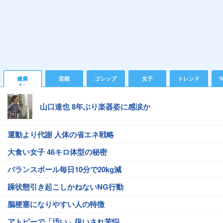
健康
芸能
ゴシップ
女子
トレンド
Y
山口達也 8年ぶり楽器姿に感涙か
運動より代謝 人体の省エネ戦略
大食い女子 46キロ体型の秘密
バランスボール毎日10分で20kg減
躁状態引き起こしかねないNG行動
脳梗塞になりやすい人の特徴
アトピーで「汚い」扱いされ苦悩