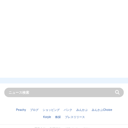
Peachy
ブログ
ショッピング
バンク
みんかぶ
みんかぶChoice
Kstyle
株探
プレスリリース