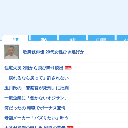
主要
国内
海外
IT 経済
ス
歌舞伎俳優 20代女性ひき逃げか
住宅火災 2階から飛び降り脱出
「戻れるなら戻って」許されない
玉川氏の「警察官が死刑」に批判
一流企業に「働かないオジサン」
何だったの 転職でボーナス驚愕
老舗メーカー「バズりたい」叶う
大谷が異例の申し出 回収の背景