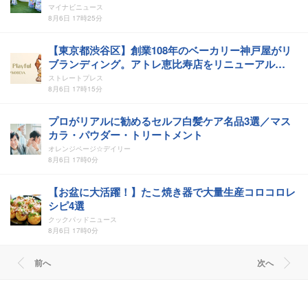
体験
マイナビニュース
8月6日 17時25分
【東京都渋谷区】創業108年のベーカリー神戸屋がリ
ブランディング。アトレ恵比寿店をリニューアル
OPEN
ストレートプレス
8月6日 17時15分
プロがリアルに勧めるセルフ白髪ケア名品3選／マス
カラ・パウダー・トリートメント
オレンジページ☆デイリー
8月6日 17時0分
【お盆に大活躍！】たこ焼き器で大量生産コロコロレ
シピ4選
クックパッドニュース
8月6日 17時0分
前へ
次へ