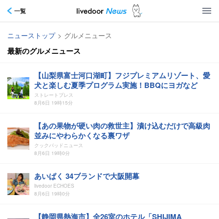
一覧
ニューストップ
>
グルメニュース
最新のグルメニュース
【山梨県富士河口湖町】フジプレミアムリゾート、愛
犬と楽しむ夏季プログラム実施！BBQにヨガなど
ストレートプレス
8月6日 19時15分
【あの果物が硬い肉の救世主】漬け込むだけで高級肉
並みにやわらかくなる裏ワザ
クックパッドニュース
8月6日 19時0分
あいぱく 34ブランドで大阪開幕
livedoor ECHOES
8月6日 19時0分
【静岡県熱海市】全26室のホテル「SHIJIMA