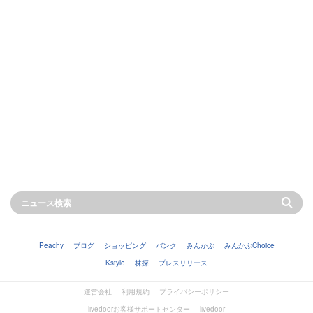
Peachy
ブログ
ショッピング
バンク
みんかぶ
みんかぶChoice
Kstyle
株探
プレスリリース
運営会社
利用規約
プライバシーポリシー
livedoorお客様サポートセンター
livedoor