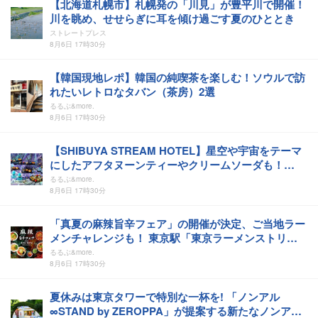
【北海道札幌市】札幌発の「川見」が豊平川で開催！
川を眺め、せせらぎに耳を傾け過ごす夏のひととき
ストレートプレス
8月6日 17時30分
【韓国現地レポ】韓国の純喫茶を楽しむ！ソウルで訪
れたいレトロなタバン（茶房）2選
るるぶ&more.
8月6日 17時30分
【SHIBUYA STREAM HOTEL】星空や宇宙をテーマ
にしたアフタヌーンティーやクリームソーダも！
「コスモプラネタリウム渋谷」とのコラボイベント
るるぶ&more.
「Full of Stars ～Starrystory～」
8月6日 17時30分
「真夏の麻辣旨辛フェア」の開催が決定、ご当地ラー
メンチャレンジも！ 東京駅「東京ラーメンストリー
ト」の名店ラーメン7選
るるぶ&more.
8月6日 17時30分
夏休みは東京タワーで特別な一杯を! 「ノンアル
∞STAND by ZEROPPA」が提案する新たなノンアル