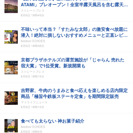
ATAMI」プレオープン！全室半露天風呂を含む露天風
呂付
ストレートプレス
8月6日 18時45分
不味いって本当？「すたみな太郎」の激安食べ放題に
潜入！絶対に損しないおすすめメニューと正直レビュ
ー
livedoor ECHOES
8月6日 18時38分
京都プラザホテルズの運営施設が「じゃらん 売れた
宿大賞」で1位受賞。新規開業も
ストレートプレス
8月6日 18時15分
吉野家、牛肉のうまみと食べ応えを楽しめる店内限定
商品「極旨牛鉄板ステーキ定食」を期間限定販売
マイライフニュース
8月6日 18時15分
食べても太らない 神お菓子紹介
livedoor ECHOES
8月6日 18時0分