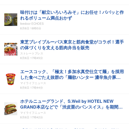
味付けは「献立いろいろみそ」にお任せ！パパッと作
れるボリューム満点おかず
livedoor ECHOES
8月6日 18時0分
東芝ブレイブルーパス東京と筋肉食堂がコラボ！選手
の体づくりを支える筋肉弁当を販売
ストレートプレス
8月6日 17時45分
エースコック、「極太！多加水真空仕立て麺」を採用
した食べごたえ抜群の「麺欲ハンター 濃辛魚介豚骨
ラーメン 大盛り」を発売
マイライフニュース
8月6日 17時44分
ホテルニューグランド、S.Weil by HOTEL NEW
GRAND本店などで「渋皮栗のパンスイス」を期間限
定販売
マイライフニュース
8月6日 17時42分