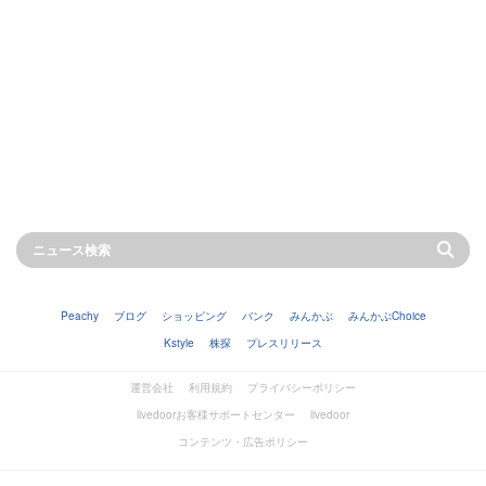
Peachy
ブログ
ショッピング
バンク
みんかぶ
みんかぶChoice
Kstyle
株探
プレスリリース
運営会社
利用規約
プライバシーポリシー
livedoorお客様サポートセンター
livedoor
コンテンツ・広告ポリシー