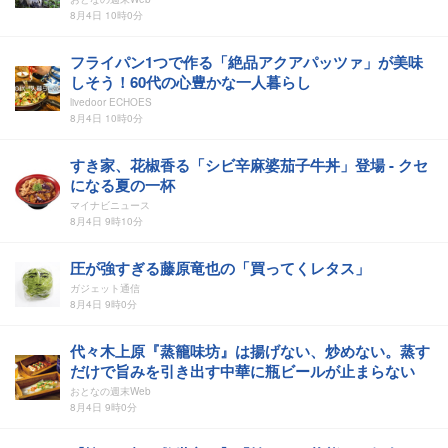
8月4日 10時0分
フライパン1つで作る「絶品アクアパッツァ」が美味
しそう！60代の心豊かな一人暮らし
livedoor ECHOES
8月4日 10時0分
すき家、花椒香る「シビ辛麻婆茄子牛丼」登場 - クセ
になる夏の一杯
マイナビニュース
8月4日 9時10分
圧が強すぎる藤原竜也の「買ってくレタス」
ガジェット通信
8月4日 9時0分
代々木上原『蒸籠味坊』は揚げない、炒めない。蒸す
だけで旨みを引き出す中華に瓶ビールが止まらない
おとなの週末Web
8月4日 9時0分