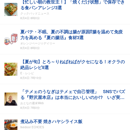
【忙しい朝の救世主！】「焼くだけ状態」で保存でき
る食パンアレンジ3選
クックパッドニュース
8月4日 8時0分
夏バテ・不眠、夏の不調は腸が原因⁉腸を温めて免疫
力を高める『夏の腸活』食材3選
オレンジページ☆デイリー
8月4日 8時0分
【夏が旬】とろ～りねばねばがクセになる！オクラの
絶品レシピ8選
E・レシピ
8月4日 7時10分
「テメェのうなぎはテメェで自己管理」 SNSでバズ
る『野沢屋本店』は本当においしいのか!? いざ実食
調査
おとなの週末Web
8月4日 7時0分
煮込み不要 焼きハヤシライス飯
livedoor ECHOES