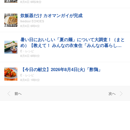
8月4日 6時28分
炊飯器だけ カオマンガイが完成
livedoor ECHOES
8月4日 6時4分
暑い日においしい「夏の麺」について大調査！（まと
め）【教えて！ みんなの衣食住「みんなの暮らし調
査隊」結果発表 第611回】
E・レシピ
8月4日 6時0分
【今日の献立】2026年8月4日(火)「酢鶏」
E・レシピ
8月4日 1時0分
前へ
次へ