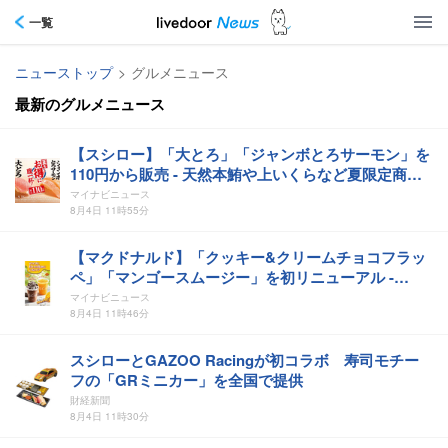
一覧
ニューストップ
>
グルメニュース
最新のグルメニュース
【スシロー】「大とろ」「ジャンボとろサーモン」を
110円から販売 - 天然本鮪や上いくらなど夏限定商品
も
マイナビニュース
8月4日 11時55分
【マクドナルド】「クッキー&クリームチョコフラッ
ペ」「マンゴースムージー」を初リニューアル -
TVCMにはHANAのJISOO・YURIが登場
マイナビニュース
8月4日 11時46分
スシローとGAZOO Racingが初コラボ 寿司モチー
フの「GRミニカー」を全国で提供
財経新聞
8月4日 11時30分