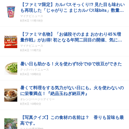
【ファミマ限定】カルパスそっくり!? 見た目も味わい
も再現した「じゃがりこ まじカルパス味bits」数量限
定で発売
マイナビニュース
8月4日 11時18分
【ファミマ名物】「お値段そのまま おかわり45％増
量作戦」がお得! 初となる年間二回目の開催、気にな
るラインナップ全13商品を一挙紹介
マイナビニュース
8月4日 11時7分
暑い日も助かる！火を使わず5分でゆで枝豆ができた
クックパッドニュース
8月4日 10時0分
暑くて料理をする気力がない日にも。火を使わないの
に栄養満点！『絶品玉ねぎ納豆丼』
オレンジページ☆デイリー
8月4日 10時0分
【写真クイズ】この食材の名前は？ 香りも旨味も最
高です。
おとなの週末Web