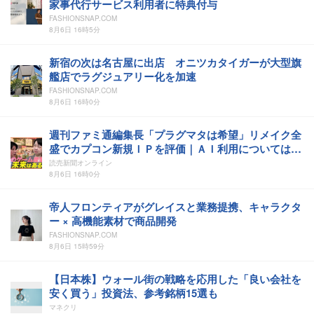
家事代行サービス利用者に特典付与
FASHIONSNAP.COM
8月6日 16時5分
新宿の次は名古屋に出店 オニツカタイガーが大型旗
艦店でラグジュアリー化を加速
FASHIONSNAP.COM
8月6日 16時0分
週刊ファミ通編集長「プラグマタは希望」リメイク全
盛でカプコン新規ＩＰを評価｜ＡＩ利用については
「将来的にはゲーム業界にとって良いことでは」
読売新聞オンライン
8月6日 16時0分
帝人フロンティアがグレイスと業務提携、キャラクタ
ー × 高機能素材で商品開発
FASHIONSNAP.COM
8月6日 15時59分
【日本株】ウォール街の戦略を応用した「良い会社を
安く買う」投資法、参考銘柄15選も
マネクリ