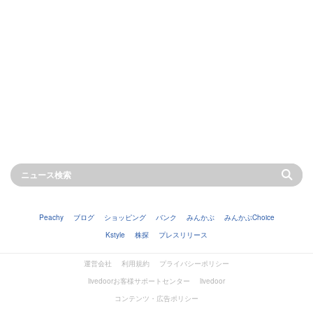
Peachy
ブログ
ショッピング
バンク
みんかぶ
みんかぶChoice
Kstyle
株探
プレスリリース
運営会社
利用規約
プライバシーポリシー
livedoorお客様サポートセンター
livedoor
コンテンツ・広告ポリシー