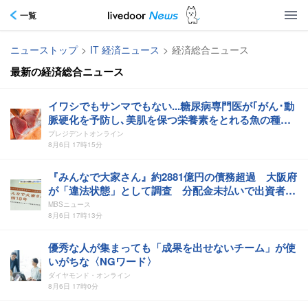
一覧
ニューストップ
>
IT 経済ニュース
>
経済総合ニュース
最新の経済総合ニュース
イワシでもサンマでもない...糖尿病専門医が｢がん･動
脈硬化を予防し､美肌を保つ栄養素をとれる魚の種類｣
【最強の魚活術3選】
プレジデントオンライン
8月6日 17時15分
『みんなで大家さん』約2881億円の債務超過 大阪府
が「違法状態」として調査 分配金未払いで出資者が
集団訴訟中
MBSニュース
8月6日 17時13分
優秀な人が集まっても「成果を出せないチーム」が使
いがちな〈NGワード〉
ダイヤモンド・オンライン
8月6日 17時0分