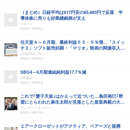
（まとめ）日経平均は617円安の65,683円で反落 半
導体株に売りも好業績銘柄が支え
マネクリ
8月6日 16時36分
任天堂４～６月期、最終利益５３・５％増…「スイッ
チ２」ソフト販売好調・「マリオ」映画の関連収入が
押し上げ
読売新聞オンライン
8月6日 16時25分
SBG4～6月期連結純利益17.7％減
共同通信
8月6日 16時24分
これで｢愛子天皇｣はかえって近づいた…島田裕巳｢野
望にとらわれた麻生太郎が見落とした皇室典範の大原
則｣
プレジデントオンライン
8月6日 16時15分
エアークローゼットがアクティア、ベアーズと提携