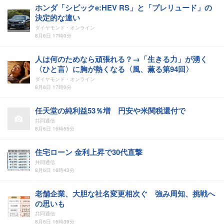
ホンダ「シビックe:HEV RS」と「プレリュード」の
決定的な違い
ダイヤモンド・オンライン
8月6日 17時0分
人は何のためなら頑張れる？→「生きる力」が湧く
〈ひと言〉に胸が熱くなる〈風、薫る第94回〉
ダイヤモンド・オンライン
8月6日 17時0分
任天堂の純利益53％増 円安や米関税還付で
共同通信
8月6日 16時55分
住宅ローン 金利上昇で30代直撃
共同通信
8月6日 16時43分
老舗企業、大胆な社名変更相次ぐ 強み周知、挑戦へ
の思いも
共同通信
8月6日 16時39分