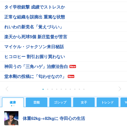
タイ学校銃撃 成績でストレスか
正常な組織を誤摘出 重篤な状態
れいわの新党名「覚えづらい」
楽天から死球5個 新庄監督が苦言
マイケル・ジャクソン来日秘話
ヒコロヒー 割引お握り買わない
神田うの「三角ハゲ」治療法告白
堂本剛の投稿に「匂わせなの?」
健康
芸能
ゴシップ
女子
トレンド
Y
体重62kg→82kgに 寺田心の生活