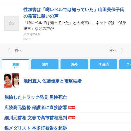
性加害は「噂レベルでは知っていた」山田美保子氏
の発言に疑いの声
「噂レベルでは知っていた」との発言に、ネットでは「保身
発言」などの声が
東スポWEB
05:00
前ヘ
次ヘ
主要
国内
海外
IT 経済
ス
池田直人 佐藤佳奈と電撃結婚
脱輪したトラック発見 男性死亡
広陵高元監督 保護者に直接謝罪
細川元首相 文春で高市首相批判
銀メダリスト 本多灯被告を起訴