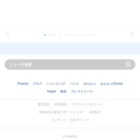
Peachy
ブログ
ショッピング
バンク
みんかぶ
みんかぶChoice
Kstyle
株探
プレスリリース
運営会社
利用規約
プライバシーポリシー
livedoorお客様サポートセンター
livedoor
コンテンツ・広告ポリシー
© livedoor