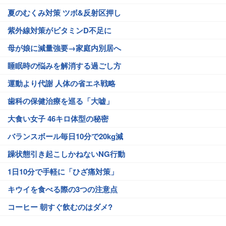
夏のむくみ対策 ツボ&反射区押し
紫外線対策がビタミンD不足に
母が娘に減量強要→家庭内別居へ
睡眠時の悩みを解消する過ごし方
運動より代謝 人体の省エネ戦略
歯科の保健治療を巡る「大嘘」
大食い女子 46キロ体型の秘密
バランスボール毎日10分で20kg減
躁状態引き起こしかねないNG行動
1日10分で手軽に「ひざ痛対策」
キウイを食べる際の3つの注意点
コーヒー 朝すぐ飲むのはダメ?