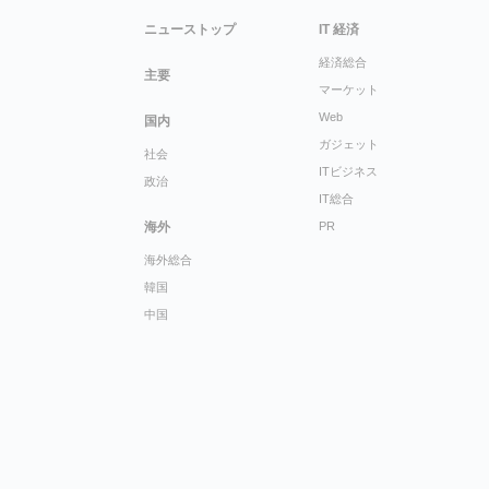
ニューストップ
IT 経済
経済総合
主要
マーケット
Web
国内
ガジェット
社会
ITビジネス
政治
IT総合
海外
PR
海外総合
韓国
中国