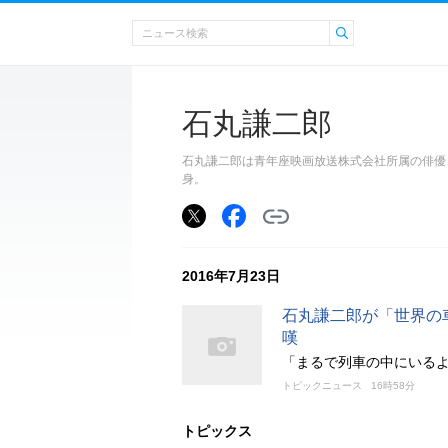
石丸謙二郎
石丸謙二郎は青年座映画放送株式会社所属の俳優、
身。
2016年7月23日
石丸謙二郎が「世界の
嘆
「まるで列車の中にいる
トピックニュース
16時58分
トピックス