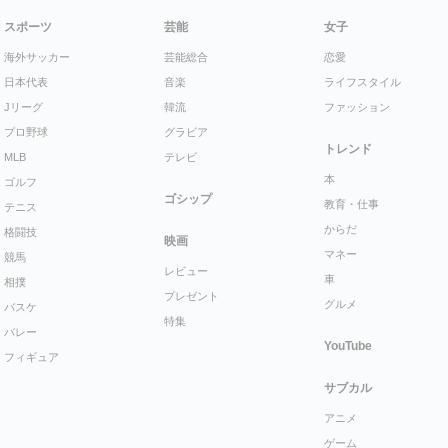
スポーツ
芸能
女子
海外サッカー
芸能総合
恋愛
日本代表
音楽
ライフスタイル
Jリーグ
韓流
ファッション
プロ野球
グラビア
トレンド
MLB
テレビ
本
ゴルフ
ゴシップ
教育・仕事
テニス
からだ
格闘技
映画
マネー
競馬
レビュー
車
相撲
プレゼント
グルメ
バスケ
特集
バレー
YouTube
フィギュア
サブカル
アニメ
ゲーム