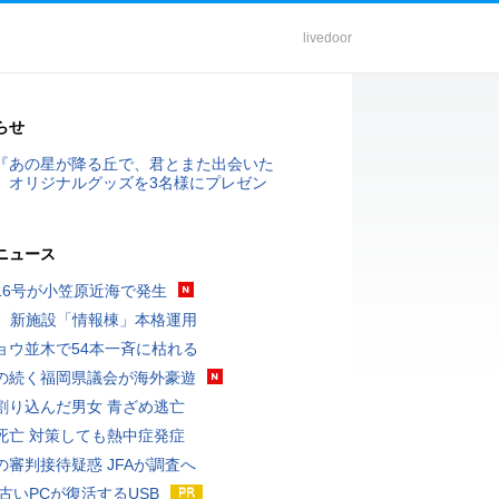
livedoor
らせ
『あの星が降る丘で、君とまた出会いた
』オリジナルグッズを3名様にプレゼン
ニュース
16号が小笠原近海で発生
K、新施設「情報棟」本格運用
ョウ並木で54本一斉に枯れる
の続く福岡県議会が海外豪遊
割り込んだ男女 青ざめ逃亡
死亡 対策しても熱中症発症
の審判接待疑惑 JFAが調査へ
 古いPCが復活するUSB