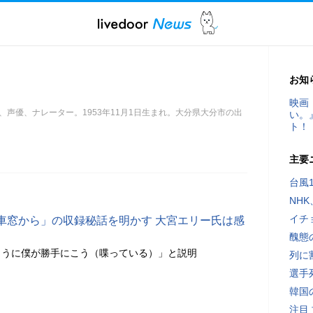
お知
映画
声優、ナレーター。1953年11月1日生まれ。大分県大分市の出
い。
ト！
主要
台風
NH
イチ
車窓から」の収録秘話を明かす 大宮エリー氏は感
醜態
ように僕が勝手にこう（喋っている）」と説明
列に
選手
韓国
注目