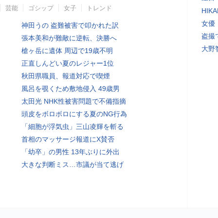
芸能
ゴシップ
女子
トレンド
HI
女優
神田うの 盗難被害で叩かれた訳
盗撮
張本美和が難敵に逆転、決勝へ
大野
槍ヶ岳に遺体 周辺で19歳不明
正直しんどい夏のレジャー1位
秋田県職員、報道対応で喫煙
風呂を覗くため敷地侵入 49歳男
太田光 NHK性被害問題で不備指摘
頭皮をボロボロにする夏のNG行為
「細胞が浮気虫」三山凌輝を斬る
首相のマッサージ報道にX賛否
「幼卒」の男性 13年ぶりに外出
大きな判断ミス…市議が当て逃げ