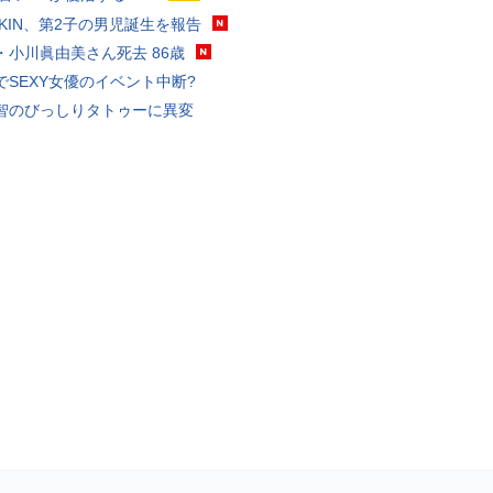
KAKIN、第2子の男児誕生を報告
・小川眞由美さん死去 86歳
でSEXY女優のイベント中断?
智のびっしりタトゥーに異変