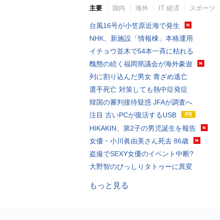
主要
国内
海外
IT 経済
スポーツ
台風16号が小笠原近海で発生
NHK、新施設「情報棟」本格運用
イチョウ並木で54本一斉に枯れる
醜態の続く福岡県議会が海外豪遊
列に割り込んだ男女 青ざめ逃亡
選手死亡 対策しても熱中症発症
韓国の審判接待疑惑 JFAが調査へ
注目 古いPCが復活するUSB
HIKAKIN、第2子の男児誕生を報告
女優・小川眞由美さん死去 86歳
盗撮でSEXY女優のイベント中断?
大野智のびっしりタトゥーに異変
もっと見る