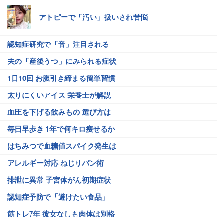
アトピーで「汚い」扱いされ苦悩
認知症研究で「音」注目される
夫の「産後うつ」にみられる症状
1日10回 お腹引き締まる簡単習慣
太りにくいアイス 栄養士が解説
血圧を下げる飲みもの 選び方は
毎日早歩き 1年で何キロ痩せるか
はちみつで血糖値スパイク発生は
アレルギー対応 ねじりパン術
排泄に異常 子宮体がん初期症状
認知症予防で「避けたい食品」
筋トレ7年 彼女なしも肉体は別格