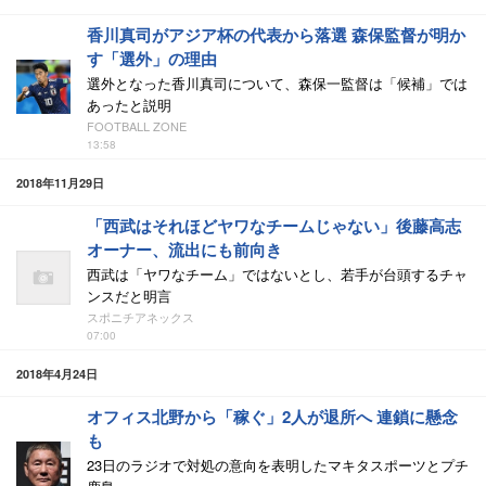
香川真司がアジア杯の代表から落選 森保監督が明か
す「選外」の理由
選外となった香川真司について、森保一監督は「候補」では
あったと説明
FOOTBALL ZONE
13:58
2018年11月29日
「西武はそれほどヤワなチームじゃない」後藤高志
オーナー、流出にも前向き
西武は「ヤワなチーム」ではないとし、若手が台頭するチャ
ンスだと明言
スポニチアネックス
07:00
2018年4月24日
オフィス北野から「稼ぐ」2人が退所へ 連鎖に懸念
も
23日のラジオで対処の意向を表明したマキタスポーツとプチ