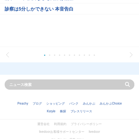
診察は5分しかできない 本音告白
Peachy
ブログ
ショッピング
バンク
みんかぶ
みんかぶChoice
Kstyle
株探
プレスリリース
運営会社
利用規約
プライバシーポリシー
livedoorお客様サポートセンター
livedoor