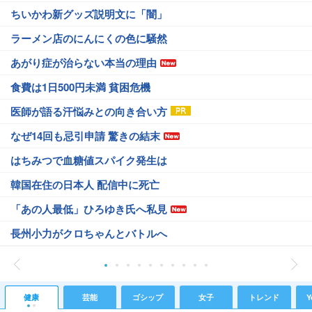
ちいかわ新グッズ説明文に「闇」
ラーメン店のにんにくの色に騒然
あがり症が治らない本当の理由
食費は1日500円未満 貧困危機
医師が語る汗悩みとの向き合い方
なぜ14回も忌引申請 驚きの結末
はちみつで血糖値スパイク発生は
韓国在住の日本人 配信中に死亡
「あの人最低」ひろゆき氏へ私見
長州小力がクロちゃんとバトルへ
健康
芸能
ゴシップ
女子
トレンド
Y