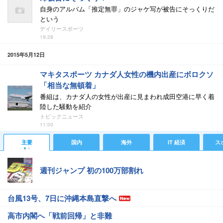
自身のアルバム「推定無罪」のジャケ写が被告にそっくりだ
という
デイリースポーツ
19:28
2015年5月12日
マキタスポーツ カナダ人女性の機内出産にボロクソ
「相当な無頓着」
番組は、カナダ人の女性が出産に見まわれ成田空港に早く着
陸した騒動を紹介
トピックニュース
11:00
主要
国内
海外
IT 経済
ス
週刊ジャンプ 初の100万部割れ
台風13号、7日に沖縄本島直撃へ
高市内閣へ「戦前回帰」と非難