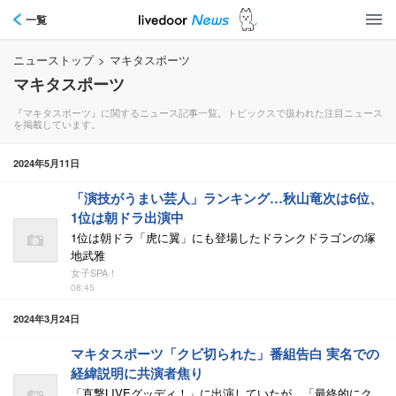
一覧
ニューストップ
>
マキタスポーツ
マキタスポーツ
『マキタスポーツ』に関するニュース記事一覧。トピックスで扱われた注目ニュース
を掲載しています。
2024年5月11日
「演技がうまい芸人」ランキング…秋山竜次は6位、
1位は朝ドラ出演中
1位は朝ドラ「虎に翼」にも登場したドランクドラゴンの塚
地武雅
女子SPA！
08:45
2024年3月24日
マキタスポーツ「クビ切られた」番組告白 実名での
経緯説明に共演者焦り
「直撃LIVEグッディ！」に出演していたが、「最終的にク