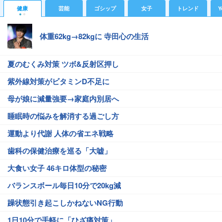
健康
芸能
ゴシップ
女子
トレンド
Y
体重62kg→82kgに 寺田心の生活
夏のむくみ対策 ツボ&反射区押し
紫外線対策がビタミンD不足に
母が娘に減量強要→家庭内別居へ
睡眠時の悩みを解消する過ごし方
運動より代謝 人体の省エネ戦略
歯科の保健治療を巡る「大嘘」
大食い女子 46キロ体型の秘密
バランスボール毎日10分で20kg減
躁状態引き起こしかねないNG行動
1日10分で手軽に「ひざ痛対策」