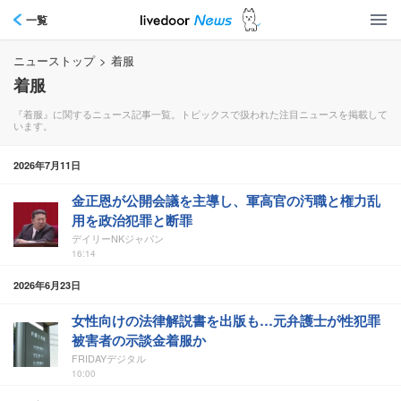
一覧
ニューストップ
>
着服
着服
『着服』に関するニュース記事一覧。トピックスで扱われた注目ニュースを掲載して
います。
2026年7月11日
金正恩が公開会議を主導し、軍高官の汚職と権力乱
用を政治犯罪と断罪
デイリーNKジャパン
16:14
2026年6月23日
女性向けの法律解説書を出版も…元弁護士が性犯罪
被害者の示談金着服か
FRIDAYデジタル
10:00