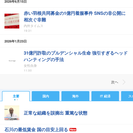
2026年6月15日
赤い羽根共同募金の1億円着服事件 SNSの非公開に
相次ぐ非難
内外タイムス
19:31
2026年1月23日
31億円詐取のプルデンシャル生命 強引すぎるヘッド
ハンティングの手法
女性自身
11:00
次ヘ
主要
国内
海外
IT 経済
ス
正常な組織を誤摘出 重篤な状態
石川の最低賃金 国の目安上回る