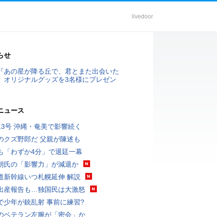
livedoor
らせ
『あの星が降る丘で、君とまた出会いた
』オリジナルグッズを3名様にプレゼン
ニュース
13号 沖縄・奄美で影響続く
のクズ野郎だ 父親が陳述も
も「わずか4分」で退廷一幕
朗氏の「影響力」が減退か
道新幹線いつ札幌延伸 解説
出産報告も…独国民は大激怒
で少年が銃乱射 事前に練習?
のベテラン左腕が「密会」か