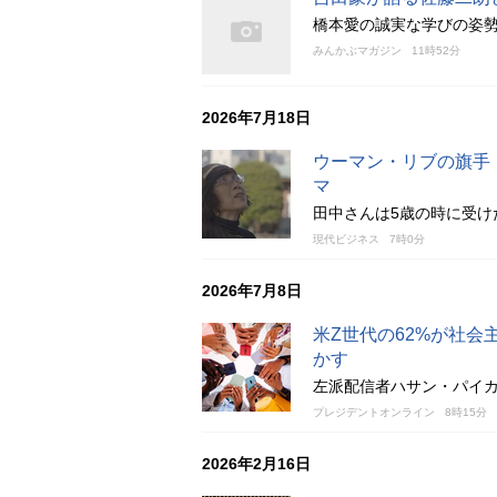
橋本愛の誠実な学びの姿
みんかぶマガジン
11時52分
2026年7月18日
ウーマン・リブの旗手
マ
田中さんは5歳の時に受
現代ビジネス
7時0分
2026年7月8日
米Z世代の62%が社
かす
左派配信者ハサン・パイカー
プレジデントオンライン
8時15分
2026年2月16日