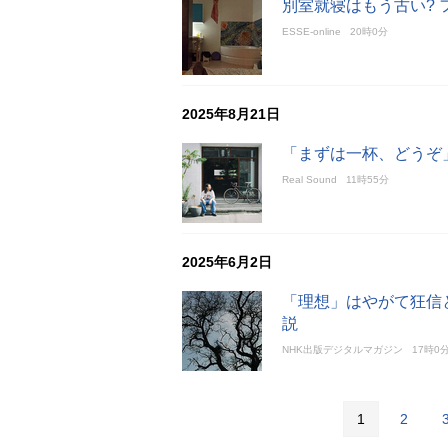
別室就寝はもう古い?
ESSE-online
20時0分
2025年8月21日
「まずは一杯、どうぞ
Real Sound
11時55分
2025年6月2日
「理想」はやがて狂信
説
NHK出版デジタルマガジン
17時0
1
2