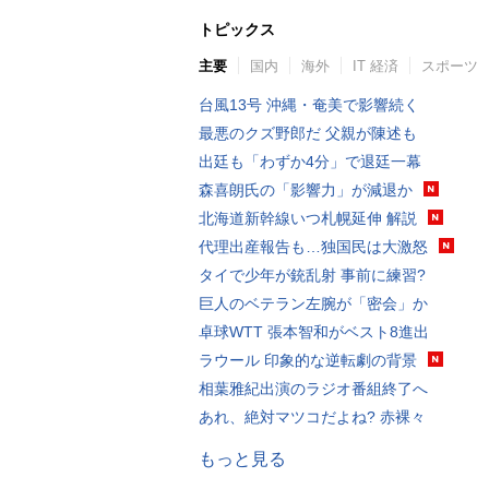
トピックス
主要
国内
海外
IT 経済
スポーツ
台風13号 沖縄・奄美で影響続く
最悪のクズ野郎だ 父親が陳述も
出廷も「わずか4分」で退廷一幕
森喜朗氏の「影響力」が減退か
北海道新幹線いつ札幌延伸 解説
代理出産報告も…独国民は大激怒
タイで少年が銃乱射 事前に練習?
巨人のベテラン左腕が「密会」か
卓球WTT 張本智和がベスト8進出
ラウール 印象的な逆転劇の背景
相葉雅紀出演のラジオ番組終了へ
あれ、絶対マツコだよね? 赤裸々
もっと見る