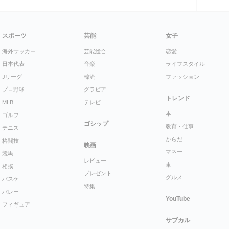
スポーツ
芸能
女子
海外サッカー
芸能総合
恋愛
日本代表
音楽
ライフスタイル
Jリーグ
韓流
ファッション
プロ野球
グラビア
トレンド
MLB
テレビ
本
ゴルフ
ゴシップ
教育・仕事
テニス
からだ
格闘技
映画
マネー
競馬
レビュー
車
相撲
プレゼント
グルメ
バスケ
特集
バレー
YouTube
フィギュア
サブカル