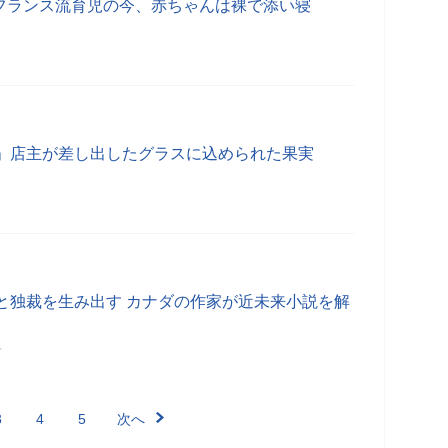
 フランス流育児の今、赤ちゃんは裸で添い寝
」店主が差し出したグラスに込められた果実
と独裁を生み出す カナダの作家が近未来小説を解
分
3
4
5
次へ