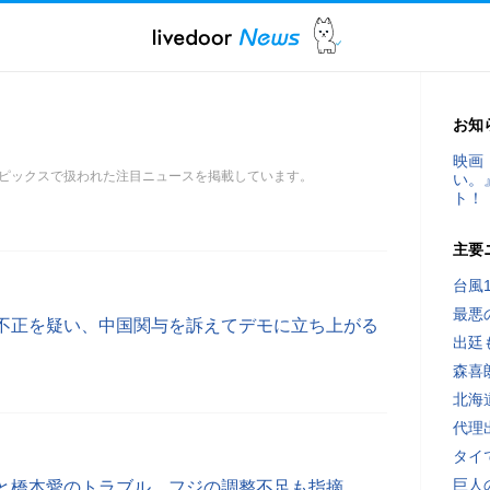
お知
映画
ピックスで扱われた注目ニュースを掲載しています。
い。
ト！
主要
台風
最悪
不正を疑い、中国関与を訴えてデモに立ち上がる
出廷
森喜
北海
代理
タイ
巨人
と橋本愛のトラブル、フジの調整不足も指摘