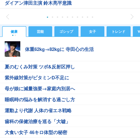
ダイアン津田主演 鈴木亮平意識
健康
芸能
ゴシップ
女子
トレンド
Y
体重62kg→82kgに 寺田心の生活
夏のむくみ対策 ツボ&反射区押し
紫外線対策がビタミンD不足に
母が娘に減量強要→家庭内別居へ
睡眠時の悩みを解消する過ごし方
運動より代謝 人体の省エネ戦略
歯科の保健治療を巡る「大嘘」
大食い女子 46キロ体型の秘密