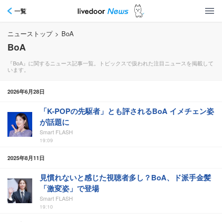
一覧
ニューストップ
>
BoA
BoA
『BoA』に関するニュース記事一覧。トピックスで扱われた注目ニュースを掲載して
います。
2026年6月28日
「K-POPの先駆者」とも評されるBoA イメチェン姿
が話題に
Smart FLASH
19:09
2025年8月11日
見慣れないと感じた視聴者多し？BoA、ド派手金髪
「激変姿」で登場
Smart FLASH
19:10