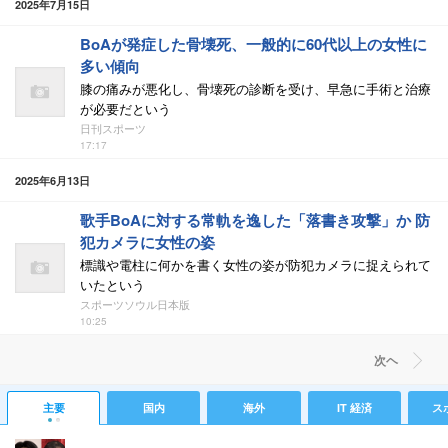
2025年7月15日
BoAが発症した骨壊死、一般的に60代以上の女性に
多い傾向
膝の痛みが悪化し、骨壊死の診断を受け、早急に手術と治療
が必要だという
日刊スポーツ
17:17
2025年6月13日
歌手BoAに対する常軌を逸した「落書き攻撃」か 防
犯カメラに女性の姿
標識や電柱に何かを書く女性の姿が防犯カメラに捉えられて
いたという
スポーツソウル日本版
10:25
次ヘ
主要
国内
海外
IT 経済
ス