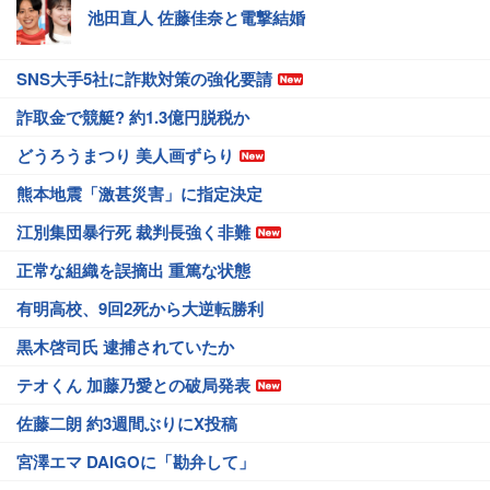
池田直人 佐藤佳奈と電撃結婚
SNS大手5社に詐欺対策の強化要請
詐取金で競艇? 約1.3億円脱税か
どうろうまつり 美人画ずらり
熊本地震「激甚災害」に指定決定
江別集団暴行死 裁判長強く非難
正常な組織を誤摘出 重篤な状態
有明高校、9回2死から大逆転勝利
黒木啓司氏 逮捕されていたか
テオくん 加藤乃愛との破局発表
佐藤二朗 約3週間ぶりにX投稿
宮澤エマ DAIGOに「勘弁して」