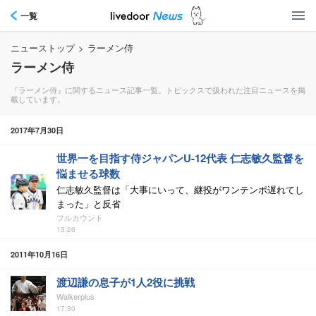
一覧
ニューストップ
>
ラーメン侍
ラーメン侍
『ラーメン侍』に関するニュース記事一覧。トピックスで扱われた注目ニュースを掲
載しています。
2017年7月30日
世界一を目指す侍ジャパンU-12代表 仁志敏久監督を
悩ませる球数
仁志敏久監督は「大事にいって、継投がワンテンポ遅れてし
まった」と反省
フルカウント
13:26
2011年10月16日
渡辺謙の息子が1人2役に挑戦
Walkerplus
17:30