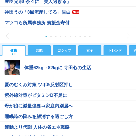
豊臣兄弟! 茶々に「美人過ぎる」
神田うの「3回流産してる」告白
マツコら所属事務所 義援金寄付
健康
芸能
ゴシップ
女子
トレンド
Y
体重62kg→82kgに 寺田心の生活
夏のむくみ対策 ツボ&反射区押し
紫外線対策がビタミンD不足に
母が娘に減量強要→家庭内別居へ
睡眠時の悩みを解消する過ごし方
運動より代謝 人体の省エネ戦略