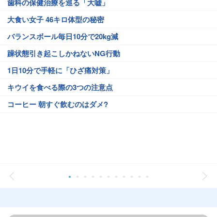
歯科の保健治療を巡る「大嘘」
大食い女子 46キロ体型の秘密
バランスボール毎日10分で20kg減
躁状態引き起こしかねないNG行動
1日10分で手軽に「ひざ痛対策」
キウイを食べる際の3つの注意点
コーヒー 朝すぐ飲むのはダメ?