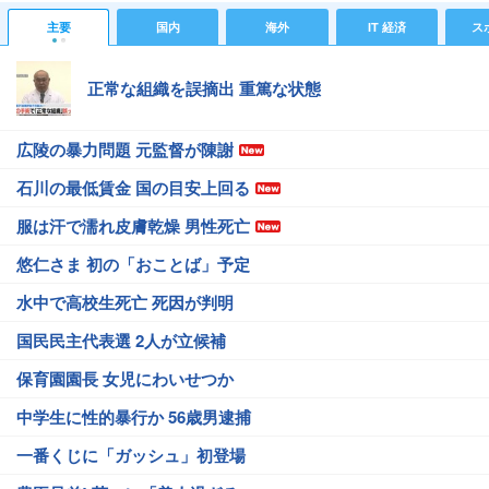
主要
国内
海外
IT 経済
ス
正常な組織を誤摘出 重篤な状態
広陵の暴力問題 元監督が陳謝
石川の最低賃金 国の目安上回る
服は汗で濡れ皮膚乾燥 男性死亡
悠仁さま 初の「おことば」予定
水中で高校生死亡 死因が判明
国民民主代表選 2人が立候補
保育園園長 女児にわいせつか
中学生に性的暴行か 56歳男逮捕
一番くじに「ガッシュ」初登場