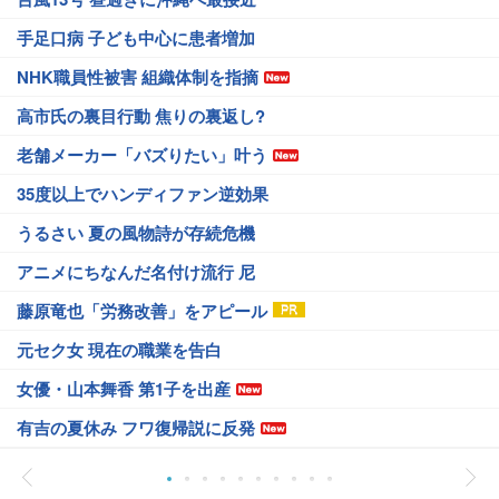
手足口病 子ども中心に患者増加
NHK職員性被害 組織体制を指摘
高市氏の裏目行動 焦りの裏返し?
老舗メーカー「バズりたい」叶う
35度以上でハンディファン逆効果
うるさい 夏の風物詩が存続危機
アニメにちなんだ名付け流行 尼
藤原竜也「労務改善」をアピール
元セク女 現在の職業を告白
女優・山本舞香 第1子を出産
有吉の夏休み フワ復帰説に反発