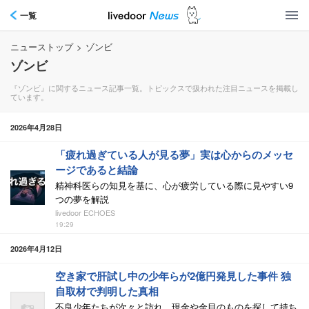
一覧
ニューストップ
>
ゾンビ
ゾンビ
『ゾンビ』に関するニュース記事一覧。トピックスで扱われた注目ニュースを掲載し
ています。
2026年4月28日
「疲れ過ぎている人が見る夢」実は心からのメッセ
ージであると結論
精神科医らの知見を基に、心が疲労している際に見やすい9
つの夢を解説
livedoor ECHOES
19:29
2026年4月12日
空き家で肝試し中の少年らが2億円発見した事件 独
自取材で判明した真相
不良少年たちが次々と訪れ、現金や金目のものを探して持ち