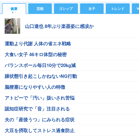
健康
芸能
ゴシップ
女子
トレンド
Y
山口達也 8年ぶり楽器姿に感涙か
運動より代謝 人体の省エネ戦略
大食い女子 46キロ体型の秘密
バランスボール毎日10分で20kg減
躁状態引き起こしかねないNG行動
脳梗塞になりやすい人の特徴
アトピーで「汚い」扱いされ苦悩
認知症研究で「音」注目される
夫の「産後うつ」にみられる症状
大豆を摂取してストレス過食防止