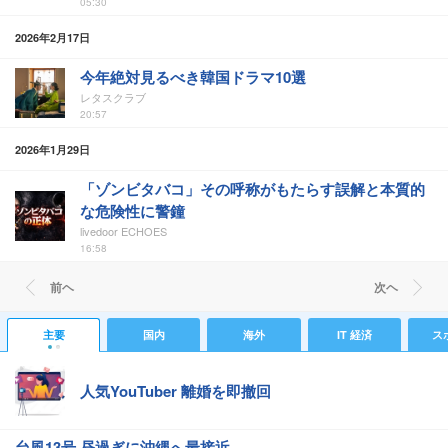
05:30
2026年2月17日
今年絶対見るべき韓国ドラマ10選
レタスクラブ
20:57
2026年1月29日
「ゾンビタバコ」その呼称がもたらす誤解と本質的
な危険性に警鐘
livedoor ECHOES
16:58
前ヘ
次ヘ
主要
国内
海外
IT 経済
ス
人気YouTuber 離婚を即撤回
台風13号 昼過ぎに沖縄へ最接近