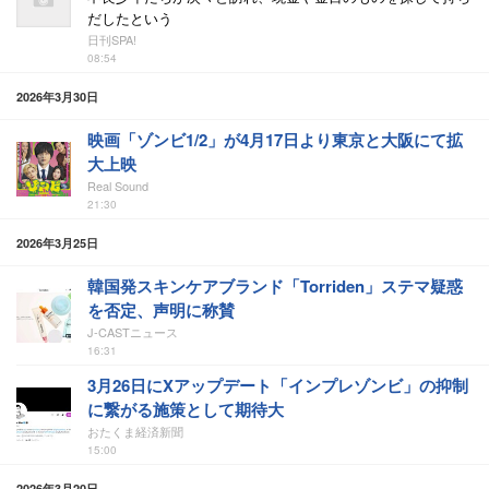
だしたという
日刊SPA!
08:54
2026年3月30日
映画「ゾンビ1/2」が4月17日より東京と大阪にて拡
大上映
Real Sound
21:30
2026年3月25日
韓国発スキンケアブランド「Torriden」ステマ疑惑
を否定、声明に称賛
J-CASTニュース
16:31
3月26日にXアップデート「インプレゾンビ」の抑制
に繋がる施策として期待大
おたくま経済新聞
15:00
2026年3月20日