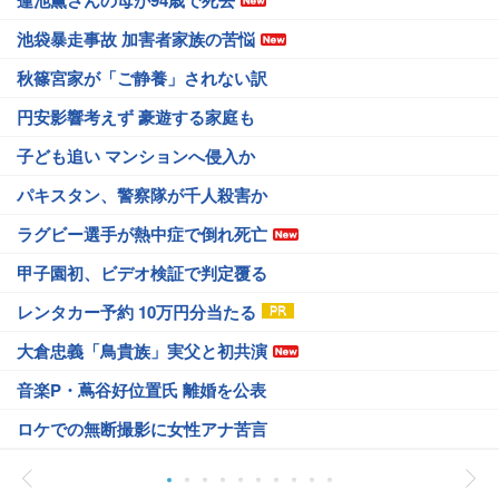
蓮池薫さんの母が94歳で死去
池袋暴走事故 加害者家族の苦悩
秋篠宮家が「ご静養」されない訳
円安影響考えず 豪遊する家庭も
子ども追い マンションへ侵入か
パキスタン、警察隊が千人殺害か
ラグビー選手が熱中症で倒れ死亡
甲子園初、ビデオ検証で判定覆る
レンタカー予約 10万円分当たる
大倉忠義「鳥貴族」実父と初共演
音楽P・蔦谷好位置氏 離婚を公表
ロケでの無断撮影に女性アナ苦言