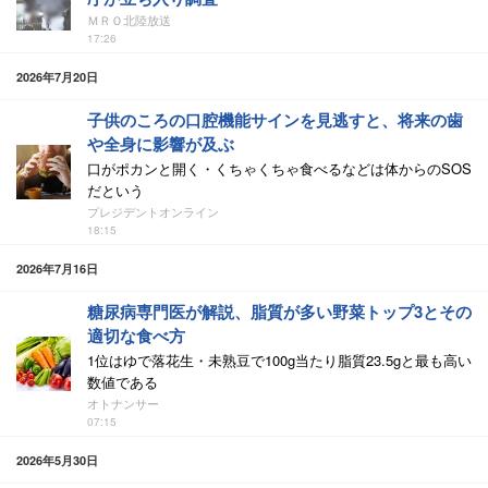
ＭＲＯ北陸放送
17:26
2026年7月20日
子供のころの口腔機能サインを見逃すと、将来の歯
や全身に影響が及ぶ
口がポカンと開く・くちゃくちゃ食べるなどは体からのSOS
だという
プレジデントオンライン
18:15
2026年7月16日
糖尿病専門医が解説、脂質が多い野菜トップ3とその
適切な食べ方
1位はゆで落花生・未熟豆で100g当たり脂質23.5gと最も高い
数値である
オトナンサー
07:15
2026年5月30日