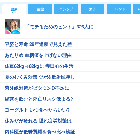
健康
芸能
ゴシップ
女子
トレンド
Y
「モテるためのヒント」326人に
容姿と寿命 28年追跡で見えた差
あたりめ 血糖値を上げない理由
体重62kg→82kgに 寺田心の生活
夏のむくみ対策 ツボ&反射区押し
紫外線対策がビタミンD不足に
緑茶を飲むと死亡リスク低まる?
ヨーグルト いつ食べたらいい?
休みだが疲れる 隠れ疲労対策は
内科医が低糖質麺を食べ比べ検証