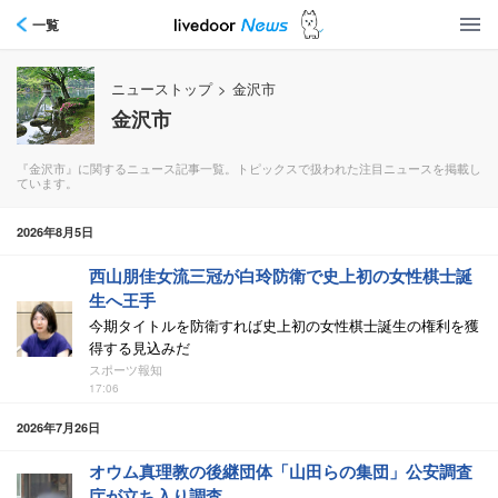
一覧
ニューストップ
>
金沢市
金沢市
『金沢市』に関するニュース記事一覧。トピックスで扱われた注目ニュースを掲載し
ています。
2026年8月5日
西山朋佳女流三冠が白玲防衛で史上初の女性棋士誕
生へ王手
今期タイトルを防衛すれば史上初の女性棋士誕生の権利を獲
得する見込みだ
スポーツ報知
17:06
2026年7月26日
オウム真理教の後継団体「山田らの集団」公安調査
庁が立ち入り調査