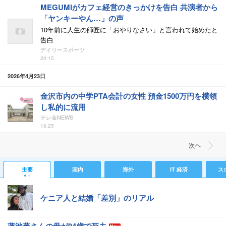
MEGUMIがカフェ経営のきっかけを告白 共演者から
「ヤンキーやん…」の声
10年前に人生の師匠に「おやりなさい」と言われて始めたと
告白
デイリースポーツ
20:15
2026年4月23日
金沢市内の中学PTA会計の女性 預金1500万円を横領
し私的に流用
テレ金NEWS
18:25
次ヘ
主要
国内
海外
IT 経済
ス
ケニア人と結婚「差別」のリアル