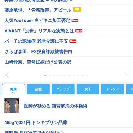
藤原竜也、「労務改善」アピール
人気YouTuber 白ビキニ加工否定
VIVANT「別班」リアルな実態とは
パー子の認知症 老老介護に不安
さらば森田、FX投資詐欺被害告白
山崎怜奈、突然妊娠だけ公表の訳
健康
芸能
ゴシップ
女子
トレンド
Y
医師が勧める 猫背解消の体操術
465gで321円 ドンキプリン品薄
麻辣湯 具材次第でカツ丼級に