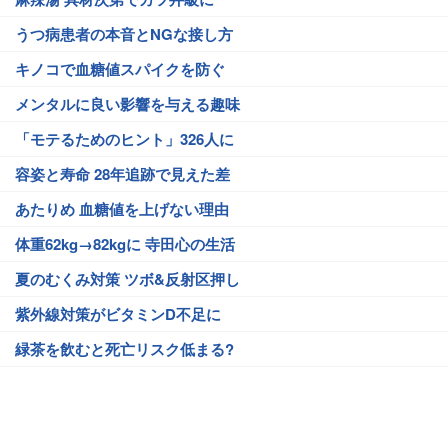
うつ病患者の本音とNGな接し方
キノコで血糖値スパイクを防ぐ
メンタルに良い影響を与える趣味
「モテるためのヒント」326人に
容姿と寿命 28年追跡で見えた差
あたりめ 血糖値を上げない理由
体重62kg→82kgに 寺田心の生活
夏のむくみ対策 ツボ&反射区押し
紫外線対策がビタミンD不足に
緑茶を飲むと死亡リスク低まる?