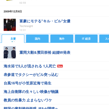
02:55
2009年12月9日
富豪にモテる"キル・ビル"女優
Techinsight
10:31
主要
国内
海外
IT 経済
ス
重岡大毅&濱田崇裕 結婚W発表
海水浴で3人が流される 1人死亡
表参道でタクシーがビル突っ込む
台風16号が小笠原近海で発生
海上自衛隊の生々しい映像が物議
教員の性暴力 止まらないワケ
韓国の審判接待疑惑 JFAが調査へ