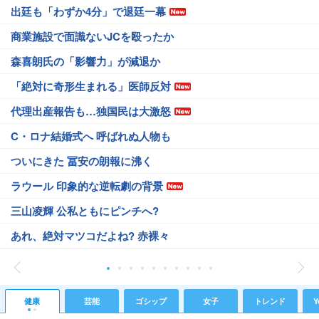
出廷も「わずか4分」で退廷一幕
商業施設で面識ないJCを殴ったか
森喜朗氏の「影響力」が減退か
「絶対に奇形生まれる」医師反対
代理出産報告も…独国民は大激怒
C・ロナ結婚式へ 呼ばれぬ人物も
ついにきた 冨安の朗報に沸く
ラウール 印象的な逆転劇の背景
三山凌輝 公私ともにピンチへ?
あれ、絶対マツコだよね? 赤裸々
健康
芸能
ゴシップ
女子
トレンド
Y