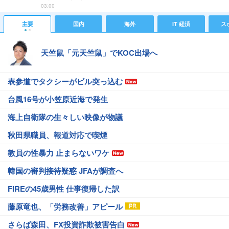
03:00
主要
国内
海外
IT 経済
ス
天竺鼠「元天竺鼠」でKOC出場へ
表参道でタクシーがビル突っ込む
台風16号が小笠原近海で発生
海上自衛隊の生々しい映像が物議
秋田県職員、報道対応で喫煙
教員の性暴力 止まらないワケ
韓国の審判接待疑惑 JFAが調査へ
FIREの45歳男性 仕事復帰した訳
藤原竜也、「労務改善」アピール
さらば森田、FX投資詐欺被害告白