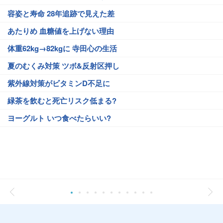
容姿と寿命 28年追跡で見えた差
あたりめ 血糖値を上げない理由
体重62kg→82kgに 寺田心の生活
夏のむくみ対策 ツボ&反射区押し
紫外線対策がビタミンD不足に
緑茶を飲むと死亡リスク低まる?
ヨーグルト いつ食べたらいい?