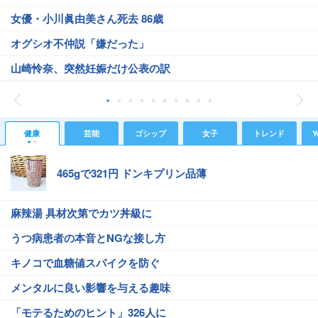
女優・小川眞由美さん死去 86歳
オグシオ不仲説「嫌だった」
山崎怜奈、突然妊娠だけ公表の訳
健康
芸能
ゴシップ
女子
トレンド
Y
465gで321円 ドンキプリン品薄
麻辣湯 具材次第でカツ丼級に
うつ病患者の本音とNGな接し方
キノコで血糖値スパイクを防ぐ
メンタルに良い影響を与える趣味
「モテるためのヒント」326人に