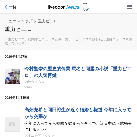
一覧
ニューストップ
>
重力ピエロ
重力ピエロ
『重力ピエロ』に関するニュース記事一覧。トピックスで扱われた注目ニュースを掲
載しています。
2026年5月27日
今村聖奈の歴史的偉業 馬名と同盟の小説「重力ピエ
ロ」の人気再燃
内外タイムス
06:59
2024年11月19日
高畑充希と岡田将生が近く結婚と報道 今年に入って
から交際か
今年に入ってから交際が始まったそうで、近日中に正式発表
されるという
スポニチアネックス