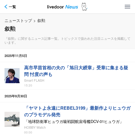
一覧
ニューストップ
>
叙勲
叙勲
『叙勲』に関するニュース記事一覧。トピックスで扱われた注目ニュースを掲載して
います。
2025年11月5日
高市早苗首相の夫の「旭日大綬章」受章に集まる疑
問 忖度の声も
Smart FLASH
15:20
2025年9月30日
「ヤマトよ永遠にREBEL3199」最新作よりヒュウガ
のプラモデル発売
「地球防衛軍ヒュウガ級戦闘航宙母艦DCV-01ヒュウガ」
HOBBY Watch
00:00