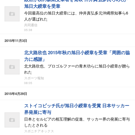
旭日大綬章を受章
今回最高位の旭日大綬章には、仲井真弘多元沖縄県知事ら6
人が選ばれた
共同通信
05:38
2015年11月3日
北大路欣也 2015年秋の旭日小綬章を受章「周囲の協
力に感謝」
北大路欣也、プロゴルファーの青木功らに旭日小綬章が贈ら
れた
スポーツ報知
08:05
2015年4月29日
ストイコビッチ氏が旭日小綬章を受賞 日本サッカー
界発展に寄与
日本とセルビアの相互理解の促進、サッカー界の発展に寄与
したとされる
スポニチアネックス