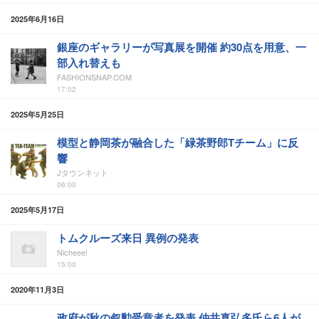
2025年6月16日
銀座のギャラリーが写真展を開催 約30点を用意、一
部入れ替えも
FASHIONSNAP.COM
17:02
2025年5月25日
模型と静岡茶が融合した「緑茶野郎Tチーム」に反
響
Jタウンネット
06:00
2025年5月17日
トムクルーズ来日 異例の発表
Nicheee!
15:00
2020年11月3日
政府が秋の叙勲受章者を発表 仲井真弘多氏ら6人が