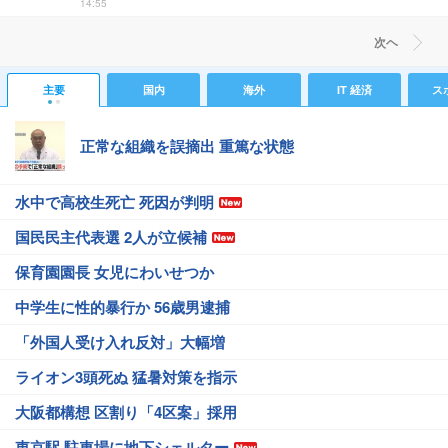
14:55
次ヘ
主要
国内
海外
IT 経済
ス
正常な組織を誤摘出 重篤な状態
水中で高校生死亡 死因が判明
国民民主代表選 2人が立候補
保育園園長 女児にわいせつか
中学生に性的暴行か 56歳男逮捕
「外国人受け入れ反対」大幅増
ライオン3頭死ぬ 猛暑対策を指示
大阪都構想 区割り「4区案」採用
東京駅 駐車場に地下シェルター