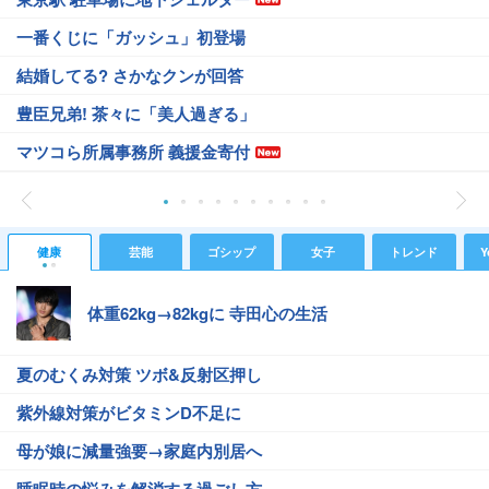
一番くじに「ガッシュ」初登場
結婚してる? さかなクンが回答
豊臣兄弟! 茶々に「美人過ぎる」
マツコら所属事務所 義援金寄付
健康
芸能
ゴシップ
女子
トレンド
Y
体重62kg→82kgに 寺田心の生活
夏のむくみ対策 ツボ&反射区押し
紫外線対策がビタミンD不足に
母が娘に減量強要→家庭内別居へ