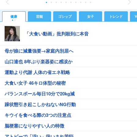
健康
芸能
ゴシップ
女子
トレンド
Y
「大食い動画」批判殺到に本音
母が娘に減量強要→家庭内別居へ
山口達也 8年ぶり楽器姿に感涙か
運動より代謝 人体の省エネ戦略
大食い女子 46キロ体型の秘密
バランスボール毎日10分で20kg減
躁状態引き起こしかねないNG行動
キウイを食べる際の3つの注意点
脳梗塞になりやすい人の特徴
アトピーで「汚い」扱いされ苦悩