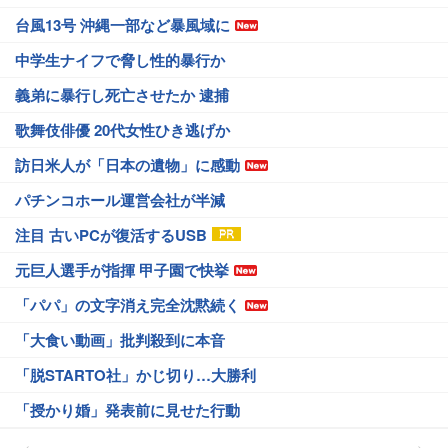
台風13号 沖縄一部など暴風域に
中学生ナイフで脅し性的暴行か
義弟に暴行し死亡させたか 逮捕
歌舞伎俳優 20代女性ひき逃げか
訪日米人が「日本の遺物」に感動
パチンコホール運営会社が半減
注目 古いPCが復活するUSB
元巨人選手が指揮 甲子園で快挙
「パパ」の文字消え完全沈黙続く
「大食い動画」批判殺到に本音
「脱STARTO社」かじ切り…大勝利
「授かり婚」発表前に見せた行動