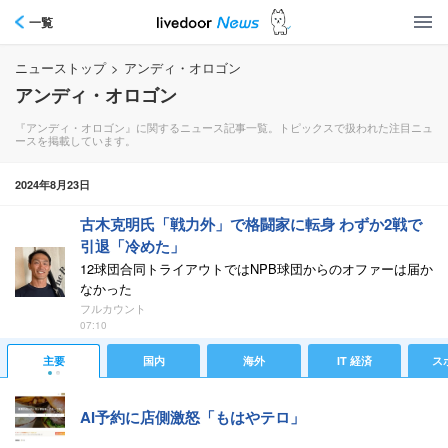
一覧
ニューストップ
>
アンディ・オロゴン
アンディ・オロゴン
『アンディ・オロゴン』に関するニュース記事一覧。トピックスで扱われた注目ニュ
ースを掲載しています。
2024年8月23日
古木克明氏「戦力外」で格闘家に転身 わずか2戦で
引退「冷めた」
12球団合同トライアウトではNPB球団からのオファーは届か
なかった
フルカウント
07:10
主要
国内
海外
IT 経済
ス
AI予約に店側激怒「もはやテロ」