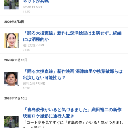
ネットが共鳴
Smart FLASH
11:50
2026年2月3日
「踊る大捜査線」新作に深津絵里は出演せず…続編
には消極的か
週刊女性PRIME
21:00
2025年11月13日
「踊る大捜査線」新作映画 深津絵里や柳葉敏郎らは
出演しない可能性も？
週刊女性PRIME
16:00
2025年11月10日
「青島俊作がいると気づきました」織田裕二の新作
映画ロケ撮影に通行人驚き
「コート姿を見てすぐに『青島俊作』がいると気がつきまし
た」と通行人