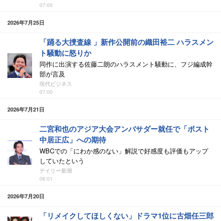
07:00
2026年7月25日
「踊る大捜査線 」新作公開前の織田裕二 ハラスメン
ト騒動に怒りか
同作に出演する佐藤二朗のハラスメント騒動に、フジ編成幹
部が言及
現代ビジネス
07:00
2026年7月21日
二宮和也のアジア大会アンバサダー就任で「ポスト
中居正広」への期待
WBCでの「にわか感のない」解説で好感度も評価もアップ
していたという
デイリー新潮
06:01
2026年7月20日
「リメイクしてほしくない」ドラマ1位に古畑任三郎