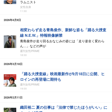
ラムニスト
女性自身
11:00
2026年4月9日
相変わらず走る青島俊作、新鮮な姿も「踊る大捜査
線 N.E.W.」特報映像解禁
青島俊作が走り回るおなじみの姿には「走り姿全く変わら
ん…」などの声が
週刊女性PRIME
18:00
2026年3月18日
「踊る大捜査線」映画最新作が9月18日に公開、ヒ
ロインの再登場に期待も
週刊女性PRIME
19:00
2026年2月11日
織田裕二 夏の仕事は「法律で禁じたほうがいい」に