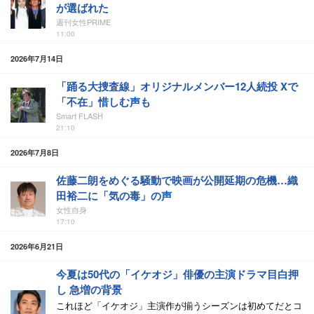
が選ばれた
週刊女性PRIME
11:00
2026年7月14日
「踊る大捜査線」オリジナルメンバー12人続投 Xで
「不在」惜しむ声も
Smart FLASH
21:10
2026年7月8日
佐藤二朗をめぐる騒動で映画が公開延期の危機…織
田裕二に「気の毒」の声
女性自身
17:10
2026年6月21日
今夏は50代の「イケオジ」俳優の主演ドラマ目白押
し 急増の背景
これほど「イケオジ」主演作が揃うシーズンは初めてだとコ