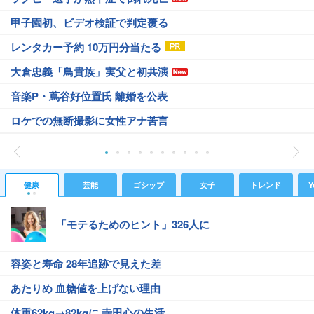
甲子園初、ビデオ検証で判定覆る
レンタカー予約 10万円分当たる
大倉忠義「鳥貴族」実父と初共演
音楽P・蔦谷好位置氏 離婚を公表
ロケでの無断撮影に女性アナ苦言
健康
芸能
ゴシップ
女子
トレンド
Y
「モテるためのヒント」326人に
容姿と寿命 28年追跡で見えた差
あたりめ 血糖値を上げない理由
体重62kg→82kgに 寺田心の生活