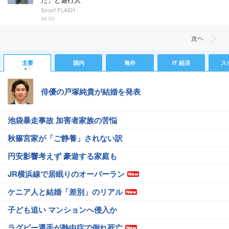
Smart FLASH
06:00
次ヘ
主要
国内
海外
IT 経済
ス
俳優の戸塚純貴が結婚を発表
池袋暴走事故 加害者家族の苦悩
秋篠宮家が「ご静養」されない訳
円安影響考えず 豪遊する家庭も
JR横浜線で居眠りのオーバーラン
ケニア人と結婚「差別」のリアル
子ども追い マンションへ侵入か
ラグビー選手が熱中症で倒れ死亡