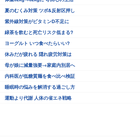
夏のむくみ対策 ツボ&反射区押し
紫外線対策がビタミンD不足に
緑茶を飲むと死亡リスク低まる?
ヨーグルト いつ食べたらいい?
休みだが疲れる 隠れ疲労対策は
母が娘に減量強要→家庭内別居へ
内科医が低糖質麺を食べ比べ検証
睡眠時の悩みを解消する過ごし方
運動より代謝 人体の省エネ戦略