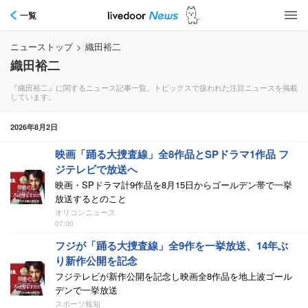
一覧
ニューストップ
>
織田裕二
織田裕二
『織田裕二』に関するニュース記事一覧。トピックスで扱われた注目ニュースを掲載
しています。
2026年8月2日
映画「踊る大捜査線」全8作品とSPドラマ1作品 フ
ジテレビで放送へ
映画・SPドラマ計9作品を8月15日からゴールデン帯で一挙
放送するとのこと
オリコンニュース
07:00
フジが「踊る大捜査線」全9作を一挙放送、14年ぶ
り新作公開を記念
フジテレビが新作公開を記念し映画全8作品を地上波ゴール
デンで一挙放送
スポーツ報知