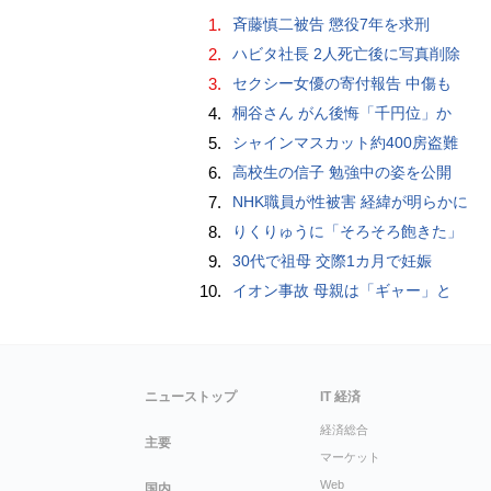
1.
斉藤慎二被告 懲役7年を求刑
2.
ハビタ社長 2人死亡後に写真削除
3.
セクシー女優の寄付報告 中傷も
4.
桐谷さん がん後悔「千円位」か
5.
シャインマスカット約400房盗難
6.
高校生の信子 勉強中の姿を公開
7.
NHK職員が性被害 経緯が明らかに
8.
りくりゅうに「そろそろ飽きた」
9.
30代で祖母 交際1カ月で妊娠
10.
イオン事故 母親は「ギャー」と
ニューストップ
IT 経済
経済総合
主要
マーケット
Web
国内