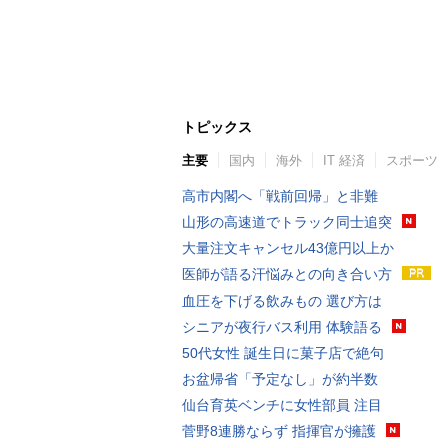
トピックス
主要
国内
海外
IT 経済
スポーツ
高市内閣へ「戦前回帰」と非難
山形の高速道でトラック同士追突
大量注文キャンセル43億円以上か
医師が語る汗悩みとの向き合い方
血圧を下げる飲みもの 選び方は
シニアが夜行バス利用 体験語る
50代女性 誕生日に菓子店で絶句
お盆帰省「予定なし」が約半数
仙台育英ベンチに女性部員 注目
菅野8連勝ならず 指揮官が擁護