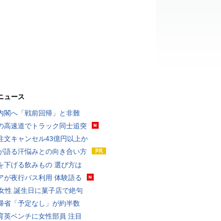
ニュース
内閣へ「戦前回帰」と非難
の高速道でトラック同士追突
注文キャンセル43億円以上か
が語る汗悩みとの向き合い方
を下げる飲みもの 選び方は
アが夜行バス利用 体験語る
代女性 誕生日に菓子店で絶句
帰省「予定なし」が約半数
育英ベンチに女性部員 注目