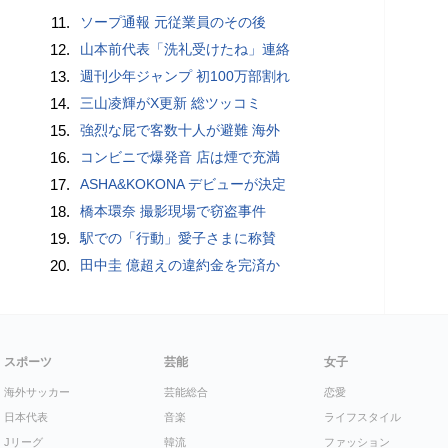
11.
ソープ通報 元従業員のその後
12.
山本前代表「洗礼受けたね」連絡
13.
週刊少年ジャンプ 初100万部割れ
14.
三山凌輝がX更新 総ツッコミ
15.
強烈な屁で客数十人が避難 海外
16.
コンビニで爆発音 店は煙で充満
17.
ASHA&KOKONA デビューが決定
18.
橋本環奈 撮影現場で窃盗事件
19.
駅での「行動」愛子さまに称賛
20.
田中圭 億超えの違約金を完済か
スポーツ
芸能
女子
海外サッカー
芸能総合
恋愛
日本代表
音楽
ライフスタイル
Jリーグ
韓流
ファッション