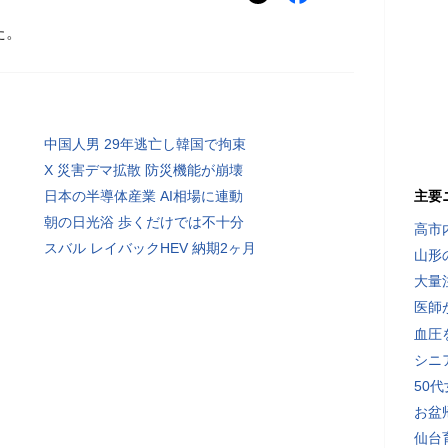
た。
中国人男 29年逃亡し韓国で拘束
X 災害デマ拡散 防災機能が崩壊
日本の半導体産業 AI相場に連動
主要
朝の日光浴 歩くだけでは不十分
高市
スバル レイバックHEV 納期2ヶ月
山形
大量
医師
血圧
シニ
50
お盆
仙台