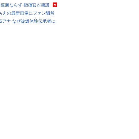
8連勝ならず 指揮官が擁護
もえの最新画像にファン騒然
BSアナ なぜ被爆体験伝承者に