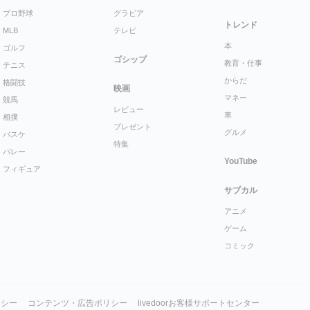
プロ野球
グラビア
トレンド
MLB
テレビ
本
ゴルフ
ゴシップ
教育・仕事
テニス
からだ
格闘技
映画
マネー
競馬
レビュー
車
相撲
プレゼント
グルメ
バスケ
特集
バレー
YouTube
フィギュア
サブカル
アニメ
ゲーム
コミック
リシー
コンテンツ・広告ポリシー
livedoorお客様サポートセンター