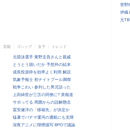
菅野
伊織
元T
芸能
ゴシップ
女子
トレンド
元競泳選手 東野圭吾さんと親戚
とうとう脱いだか 予想外の結末
成長投資枠を効率よく利用 解説
気象予報士 初ナイトプール満喫
戦争こわい 参列した男児語った
上田綺世が三笘の同僚に? 英報道
サボってる 周囲からの誤解懸念
冨安健洋の「移籍先」が決定か
猛暑でパナマ運河の通航にも支障
深夜アニメに喫煙描写 BPOで議論