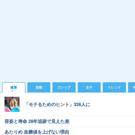
健康
芸能
ゴシップ
女子
トレンド
Y
「モテるためのヒント」326人に
容姿と寿命 28年追跡で見えた差
あたりめ 血糖値を上げない理由