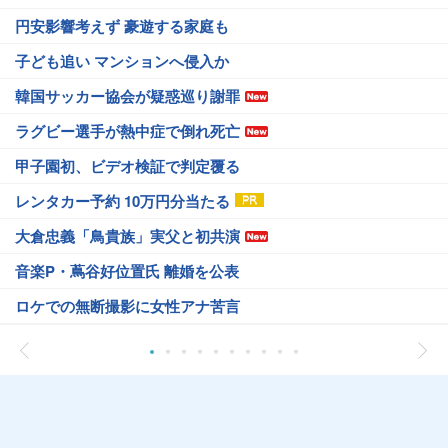
円安影響考えず 豪遊する家庭も
子ども追い マンションへ侵入か
韓国サッカー協会が疑惑巡り謝罪
ラグビー選手が熱中症で倒れ死亡
甲子園初、ビデオ検証で判定覆る
レンタカー予約 10万円分当たる
大倉忠義「鳥貴族」実父と初共演
音楽P・蔦谷好位置氏 離婚を公表
ロケでの無断撮影に女性アナ苦言