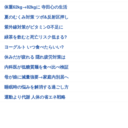
体重62kg→82kgに 寺田心の生活
夏のむくみ対策 ツボ&反射区押し
紫外線対策がビタミンD不足に
緑茶を飲むと死亡リスク低まる?
ヨーグルト いつ食べたらいい?
休みだが疲れる 隠れ疲労対策は
内科医が低糖質麺を食べ比べ検証
母が娘に減量強要→家庭内別居へ
睡眠時の悩みを解消する過ごし方
運動より代謝 人体の省エネ戦略