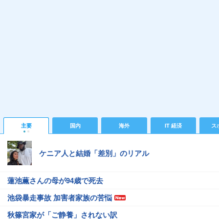
主要
国内
海外
IT 経済
ス
ケニア人と結婚「差別」のリアル
蓮池薫さんの母が94歳で死去
池袋暴走事故 加害者家族の苦悩
秋篠宮家が「ご静養」されない訳