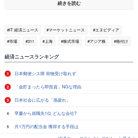
続きを読む
#IT 経済ニュース
#マーケットニュース
#エヌビディア
#市場
#311
#上海
#株式市場
#アジア株
#格付け
#中国
経済ニュースランキング
日本郵便シス障 荷物受け取れず
1
「金貯まったら即投資」NGな理由
2
日本社会に広がる「孫疲れ」
3
早慶から就職先1位 どんな会社?
4
月1万円の配当金 獲得する手段は
5