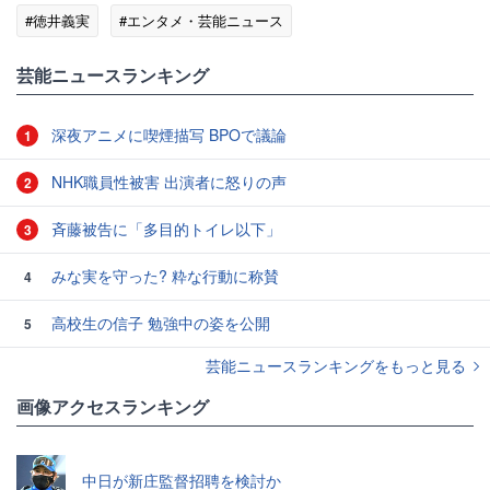
#徳井義実
#エンタメ・芸能ニュース
芸能ニュースランキング
深夜アニメに喫煙描写 BPOで議論
1
NHK職員性被害 出演者に怒りの声
2
斉藤被告に「多目的トイレ以下」
3
みな実を守った? 粋な行動に称賛
4
高校生の信子 勉強中の姿を公開
5
芸能ニュースランキングをもっと見る
画像アクセスランキング
中日が新庄監督招聘を検討か