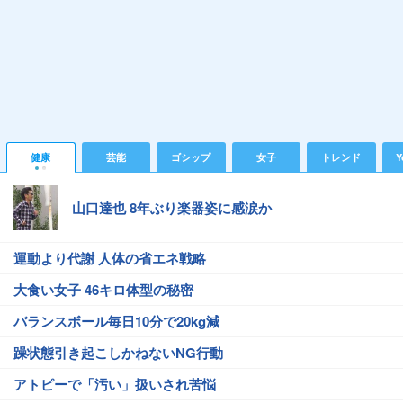
健康
芸能
ゴシップ
女子
トレンド
Y
山口達也 8年ぶり楽器姿に感涙か
運動より代謝 人体の省エネ戦略
大食い女子 46キロ体型の秘密
バランスボール毎日10分で20kg減
躁状態引き起こしかねないNG行動
アトピーで「汚い」扱いされ苦悩