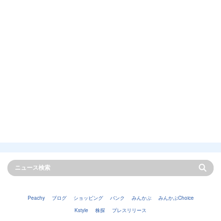
Peachy
ブログ
ショッピング
バンク
みんかぶ
みんかぶChoice
Kstyle
株探
プレスリリース