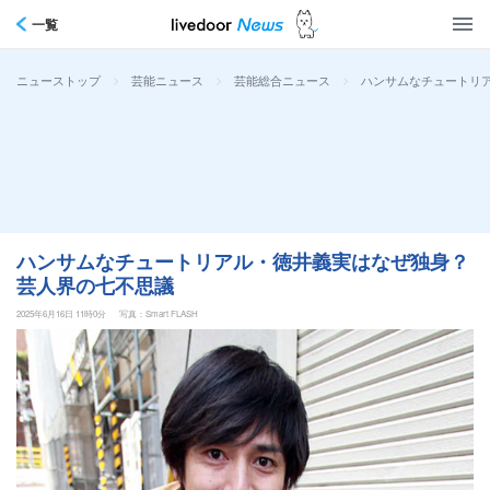
一覧
>
>
>
ハンサムなチュートリ
ニューストップ
芸能ニュース
芸能総合ニュース
ハンサムなチュートリアル・徳井義実はなぜ独身？
芸人界の七不思議
2025年6月16日 11時0分
写真：Smart FLASH