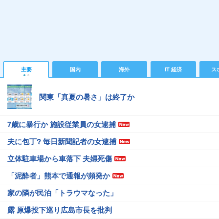
主要
国内
海外
IT 経済
ス
関東「真夏の暑さ」は終了か
7歳に暴行か 施設従業員の女逮捕
夫に包丁? 毎日新聞記者の女逮捕
立体駐車場から車落下 夫婦死傷
「泥酔者」熊本で通報が頻発か
家の隣が民泊「トラウマなった」
露 原爆投下巡り広島市長を批判