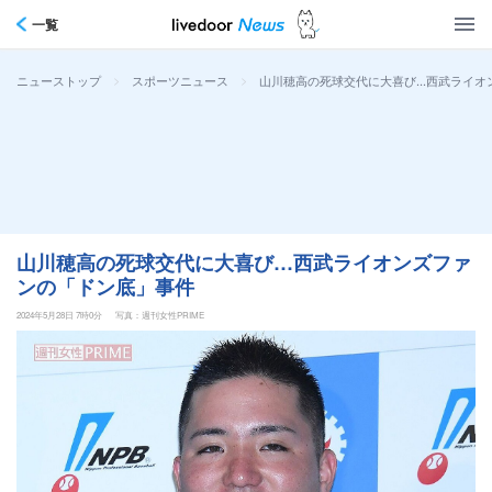
一覧
>
>
山川穂高の死球交代に大喜び…西武ライオ
ニューストップ
スポーツニュース
山川穂高の死球交代に大喜び…西武ライオンズファ
ンの「ドン底」事件
2024年5月28日 7時0分
写真：週刊女性PRIME