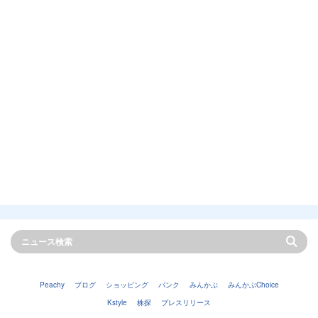
Peachy
ブログ
ショッピング
バンク
みんかぶ
みんかぶChoice
Kstyle
株探
プレスリリース