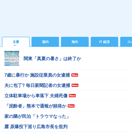
主要
国内
海外
IT 経済
ス
関東「真夏の暑さ」は終了か
7歳に暴行か 施設従業員の女逮捕
夫に包丁? 毎日新聞記者の女逮捕
立体駐車場から車落下 夫婦死傷
「泥酔者」熊本で通報が頻発か
家の隣が民泊「トラウマなった」
露 原爆投下巡り広島市長を批判