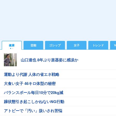
健康
芸能
ゴシップ
女子
トレンド
Y
山口達也 8年ぶり楽器姿に感涙か
運動より代謝 人体の省エネ戦略
大食い女子 46キロ体型の秘密
バランスボール毎日10分で20kg減
躁状態引き起こしかねないNG行動
アトピーで「汚い」扱いされ苦悩