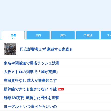
主要
国内
海外
IT 経済
ス
円安影響考えず 豪遊する家庭も
東名や関越道で帰省ラッシュ渋滞
大阪メトロの列車で「煙が充満」
在留資格なし 越人が惨事起こす
新幹線できても生きてない 辛辣
総額120万円 豊胸した男性を直撃
ヨーグルト いつ食べたらいいの