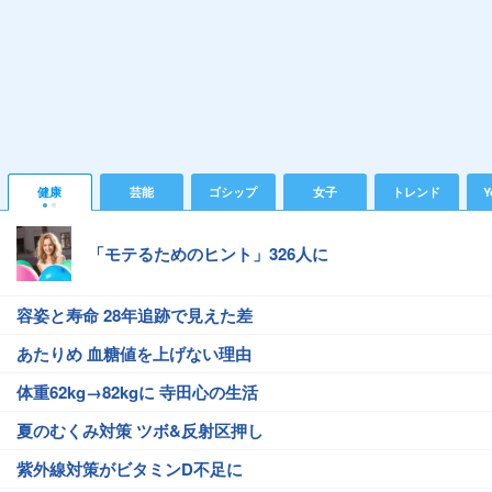
健康
芸能
ゴシップ
女子
トレンド
Y
「モテるためのヒント」326人に
容姿と寿命 28年追跡で見えた差
あたりめ 血糖値を上げない理由
体重62kg→82kgに 寺田心の生活
夏のむくみ対策 ツボ&反射区押し
紫外線対策がビタミンD不足に