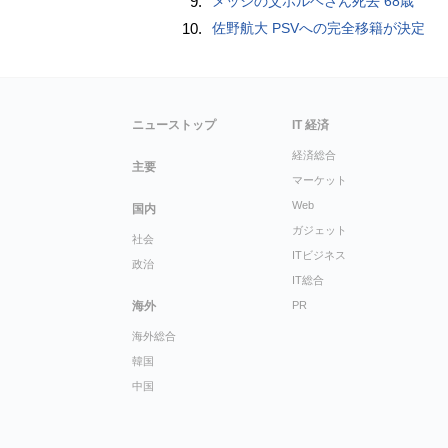
9.
メッシの父ホルヘさん死去 68歳
10.
佐野航大 PSVへの完全移籍が決定
ニューストップ
IT 経済
経済総合
主要
マーケット
Web
国内
ガジェット
社会
ITビジネス
政治
IT総合
海外
PR
海外総合
韓国
中国