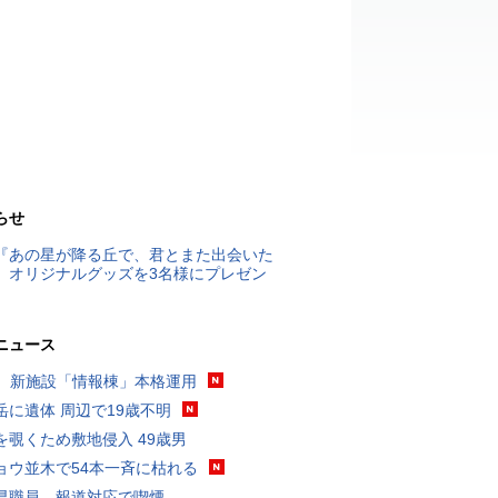
らせ
『あの星が降る丘で、君とまた出会いた
』オリジナルグッズを3名様にプレゼン
ニュース
K、新施設「情報棟」本格運用
岳に遺体 周辺で19歳不明
を覗くため敷地侵入 49歳男
ョウ並木で54本一斉に枯れる
県職員、報道対応で喫煙