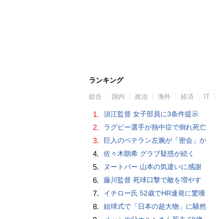
ランキング
総合
国内
政治
海外
経済
IT
1.
須江監督 女子部員に3条件提示
2.
ラグビー選手が熱中症で倒れ死亡
3.
巨人のベテラン左腕が「密会」か
4.
佐々木朗希 グラブ疑惑が続く
5.
ヌートバー 山本の気遣いに感謝
6.
藤川監督 死球口撃で敵を増やす
7.
イチロー氏 52歳でHR連発に驚嘆
8.
始球式で「日本の超大物」に騒然