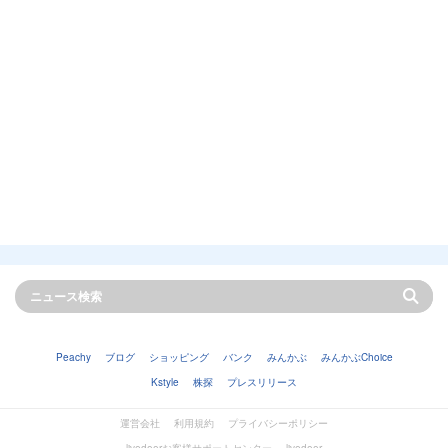
Peachy
ブログ
ショッピング
バンク
みんかぶ
みんかぶChoice
Kstyle
株探
プレスリリース
運営会社
利用規約
プライバシーポリシー