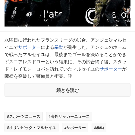
水曜日に行われたフランスリーグの試合、アンジェ対マルセ
イユで
サポーター
による
暴動
が発生した。アンジェのホーム
で戦ったマルセイユは、最後までゴールを決めることができ
ずスコアレスドローという結果に。その試合終了後、スタッ
ド・レイモン・コパを訪れていたマルセイユの
サポーター
が
障壁を突破して警備員と衝突。呼
続きを読む
#スポーツニュース
#海外サッカーニュース
#オリンピック・マルセイユ
#サポーター
#暴動