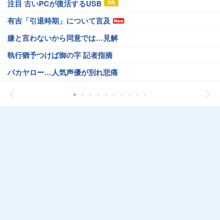
注目 古いPCが復活するUSB
有吉「引退時期」について言及
嫌と言わないから同意では…見解
執行猶予つけば御の字 記者指摘
バカヤロー…人気声優が別れ悲痛