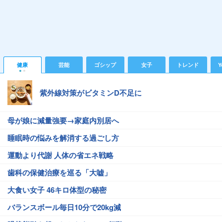
健康
芸能
ゴシップ
女子
トレンド
Y
紫外線対策がビタミンD不足に
母が娘に減量強要→家庭内別居へ
睡眠時の悩みを解消する過ごし方
運動より代謝 人体の省エネ戦略
歯科の保健治療を巡る「大嘘」
大食い女子 46キロ体型の秘密
バランスボール毎日10分で20kg減