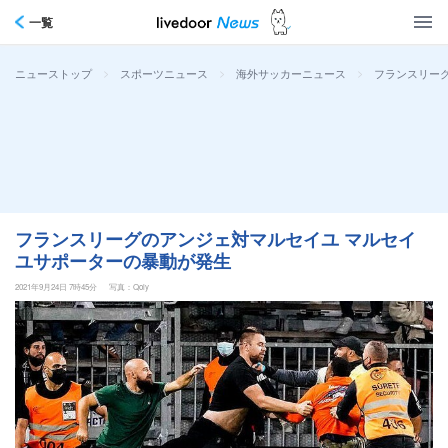
一覧
>
>
>
フランスリー
ニューストップ
スポーツニュース
海外サッカーニュース
フランスリーグのアンジェ対マルセイユ マルセイ
ユサポーターの暴動が発生
2021年9月24日 7時45分
写真：Qoly