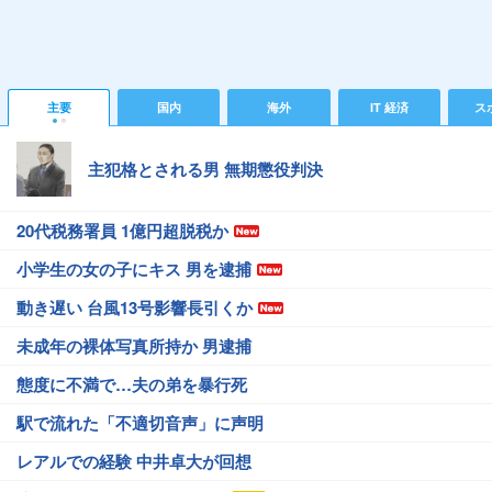
主要
国内
海外
IT 経済
ス
主犯格とされる男 無期懲役判決
20代税務署員 1億円超脱税か
小学生の女の子にキス 男を逮捕
動き遅い 台風13号影響長引くか
未成年の裸体写真所持か 男逮捕
態度に不満で…夫の弟を暴行死
駅で流れた「不適切音声」に声明
レアルでの経験 中井卓大が回想