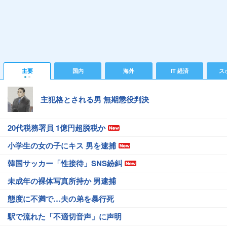
主要
国内
海外
IT 経済
ス
主犯格とされる男 無期懲役判決
20代税務署員 1億円超脱税か
小学生の女の子にキス 男を逮捕
韓国サッカー「性接待」SNS紛糾
未成年の裸体写真所持か 男逮捕
態度に不満で…夫の弟を暴行死
駅で流れた「不適切音声」に声明