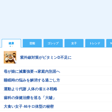
健康
芸能
ゴシップ
女子
トレンド
Y
紫外線対策がビタミンD不足に
母が娘に減量強要→家庭内別居へ
睡眠時の悩みを解消する過ごし方
運動より代謝 人体の省エネ戦略
歯科の保健治療を巡る「大嘘」
大食い女子 46キロ体型の秘密