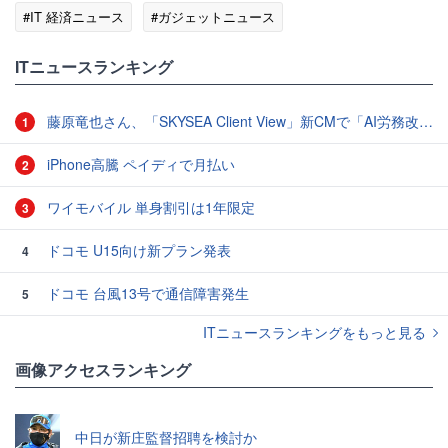
#IT 経済ニュース
#ガジェットニュース
ITニュースランキング
藤原竜也さん、「SKYSEA Client View」新CMで「AI労務改善」をアピール 働き方をAIが分析したら「すぐに休んで」と言われる？
1
iPhone高騰 ペイディで月払い
2
ワイモバイル 単身割引は1年限定
3
ドコモ U15向け新プラン発表
4
ドコモ 台風13号で通信障害発生
5
ITニュースランキングをもっと見る
画像アクセスランキング
中日が新庄監督招聘を検討か