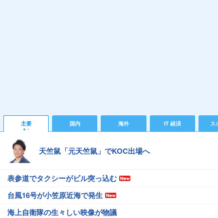
主要
国内
海外
IT 経済
ス
天竺鼠「元天竺鼠」でKOC出場へ
表参道でタクシーがビル突っ込む
台風16号が小笠原近海で発生
海上自衛隊の生々しい映像が物議