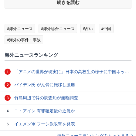
続きを読む
#海外ニュース
#海外総合ニュース
#占い
#中国
#海外の事件・事故
海外ニュースランキング
「アニメの世界が現実に」日本の高校生の様子に中国ネット「青春」「うらやましい」
1
バイデン氏 がん骨に転移し激痛
2
竹島周辺で韓の調査船が無断調査
3
ユ・アイン 有罪確定後の近況か
4
イエメン軍 フーシ派攻撃を発表
5
海外ニュースランキングをもっと見る