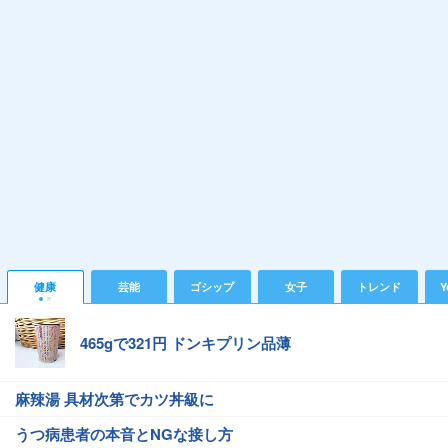
健康
芸能
ゴシップ
女子
トレンド
Y
465gで321円 ドンキプリン品薄
麻辣湯 具材次第でカツ丼級に
うつ病患者の本音とNGな接し方