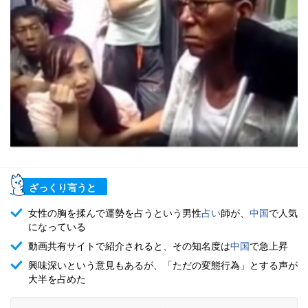
ざっくり言うと
女性の胸を揉んで運勢を占うという男性
占い
師が、
中国
で人気
になっている
動画共有サイトで紹介されると、その知名度は
中国
で急上昇
興味深いという意見もあるが、「ただの変態行為」とする声が
大半を占めた