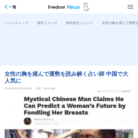
一覧
>
>
>
女性の胸を揉んで運勢を
ニューストップ
海外ニュース
海外総合ニュース
女性の胸を揉んで運勢を読み解く占い師 中国で大
人気に
2016年10月20日 21時25分
写真：Techinsight
by ライブドアニュース編集部