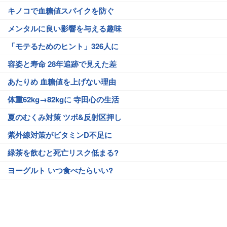
キノコで血糖値スパイクを防ぐ
メンタルに良い影響を与える趣味
「モテるためのヒント」326人に
容姿と寿命 28年追跡で見えた差
あたりめ 血糖値を上げない理由
体重62kg→82kgに 寺田心の生活
夏のむくみ対策 ツボ&反射区押し
紫外線対策がビタミンD不足に
緑茶を飲むと死亡リスク低まる?
ヨーグルト いつ食べたらいい?