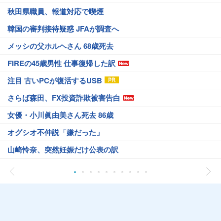
秋田県職員、報道対応で喫煙
韓国の審判接待疑惑 JFAが調査へ
メッシの父ホルヘさん 68歳死去
FIREの45歳男性 仕事復帰した訳
注目 古いPCが復活するUSB
さらば森田、FX投資詐欺被害告白
女優・小川眞由美さん死去 86歳
オグシオ不仲説「嫌だった」
山崎怜奈、突然妊娠だけ公表の訳