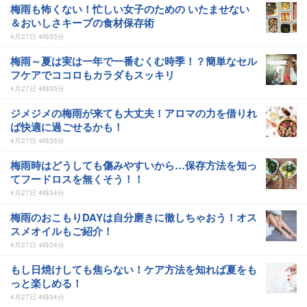
梅雨も怖くない！忙しい女子のための いたませない
＆おいしさキープの食材保存術
4月27日 4時35分
梅雨～夏は実は一年で一番むくむ時季！？簡単なセル
フケアでココロもカラダもスッキリ
4月27日 4時35分
ジメジメの梅雨が来ても大丈夫！アロマの力を借りれ
ば快適に過ごせるかも！
4月27日 4時35分
梅雨時はどうしても傷みやすいから…保存方法を知っ
てフードロスを無くそう！！
4月27日 4時34分
梅雨のおこもりDAYは自分磨きに徹しちゃおう！オス
スメオイルもご紹介！
4月27日 4時34分
もし日焼けしても焦らない！ケア方法を知れば夏をも
っと楽しめる！
4月27日 4時34分