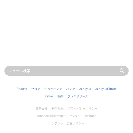
Peachy
ブログ
ショッピング
バンク
みんかぶ
みんかぶChoice
Kstyle
株探
プレスリリース
運営会社
利用規約
プライバシーポリシー
livedoorお客様サポートセンター
livedoor
コンテンツ・広告ポリシー