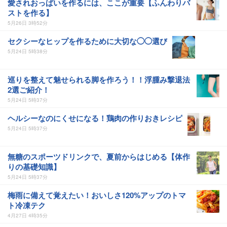
愛されおっぱいを作るには、ここが重要【ふんわりバ
ストを作る】
5月26日 3時52分
セクシーなヒップを作るために大切な◯◯選び
5月24日 5時38分
巡りを整えて魅せられる脚を作ろう！！浮腫み撃退法
2選ご紹介！
5月24日 5時37分
ヘルシーなのにくせになる！鶏肉の作りおきレシピ
5月24日 5時37分
無糖のスポーツドリンクで、夏前からはじめる【体作
りの基礎知識】
5月24日 5時37分
梅雨に備えて覚えたい！おいしさ120%アップのトマ
ト冷凍テク
4月27日 4時35分