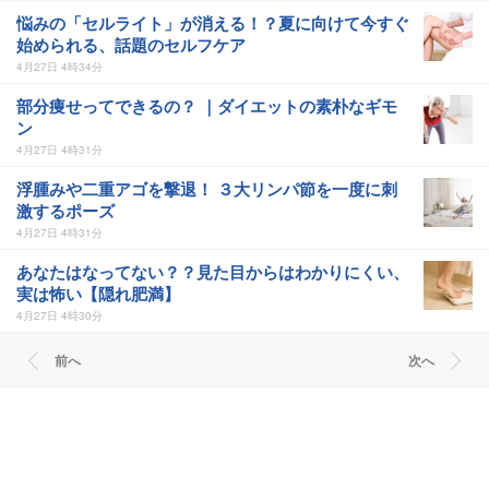
悩みの「セルライト」が消える！？夏に向けて今すぐ
始められる、話題のセルフケア
4月27日 4時34分
部分痩せってできるの？ ｜ダイエットの素朴なギモ
ン
4月27日 4時31分
浮腫みや二重アゴを撃退！ ３大リンパ節を一度に刺
激するポーズ
4月27日 4時31分
あなたはなってない？？見た目からはわかりにくい、
実は怖い【隠れ肥満】
4月27日 4時30分
前へ
次へ