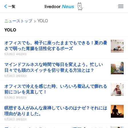
一覧
ニューストップ
>
YOLO
YOLO
オフィスでも、椅子に座ったままでもできる！夏の暑
さで弱った胃腸を活性化するポーズ
5月26日 4時29分
マインドフルネスな時間で毎日を変えよう。忙しい
日々でも頭のスイッチを切り替える方法とは？
5月26日 3時53分
オフィスで冷えを感じた時、いろいろ着込んで膨れる
前にコレを見直して！
5月26日 3時52分
瞑想する人がみんな座禅しているのはナゼ？それには
理由がありました。
5月26日 3時52分