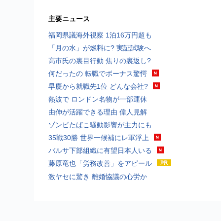
主要ニュース
福岡県議海外視察 1泊16万円超も
「月の水」が燃料に? 実証試験へ
高市氏の裏目行動 焦りの裏返し?
何だったの 転職でボーナス驚愕
早慶から就職先1位 どんな会社?
熱波で ロンドン名物が一部運休
由伸が活躍できる理由 偉人見解
ゾンビたばこ騒動影響が主力にも
35戦30勝 世界一候補にレ軍浮上
バルサ下部組織に有望日本人いる
藤原竜也「労務改善」をアピール
激ヤセに驚き 離婚協議の心労か