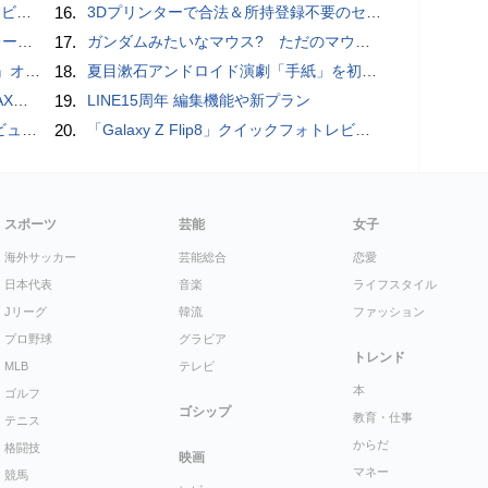
ュー
16.
3Dプリンターで合法＆所持登録不要のセミオートマチック銃を自作、発砲試験にも成功した猛者が登場
rts」
17.
ガンダムみたいなマウス? ただのマウスとは違うのだよ1944通りの形状に変更できる驚異のマウス
ホラー通信］
18.
夏目漱石アンドロイド演劇「手紙」を初上演！平田オリザ氏の作・演出、二松学舎大学で
底解説
19.
LINE15周年 編集機能や新プラン
る親子割も
20.
「Galaxy Z Flip8」クイックフォトレビュー
スポーツ
芸能
女子
海外サッカー
芸能総合
恋愛
日本代表
音楽
ライフスタイル
Jリーグ
韓流
ファッション
プロ野球
グラビア
トレンド
MLB
テレビ
本
ゴルフ
ゴシップ
教育・仕事
テニス
からだ
格闘技
映画
マネー
競馬