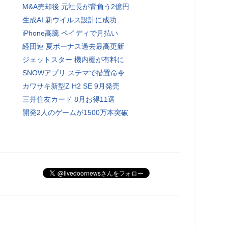
M&A売却後 元社長が背負う2億円
生成AI 新ウイルス設計に成功
iPhone高騰 ペイディで月払い
経団連 夏ボーナス過去最高更新
ジェットスター 機内棚が有料に
SNOWアプリ ステマで措置命令
カワサキ新型Z H2 SE 9月発売
三井住友カード 8月お得11選
開発2人のゲームが1500万本突破