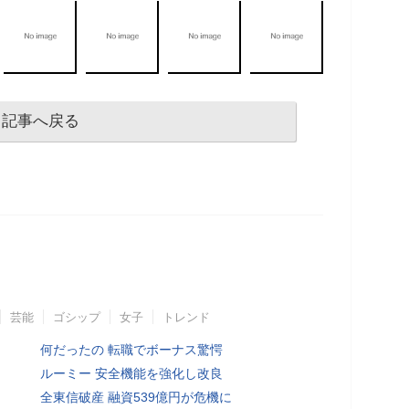
記事へ戻る
芸能
ゴシップ
女子
トレンド
何だったの 転職でボーナス驚愕
ルーミー 安全機能を強化し改良
全東信破産 融資539億円が危機に