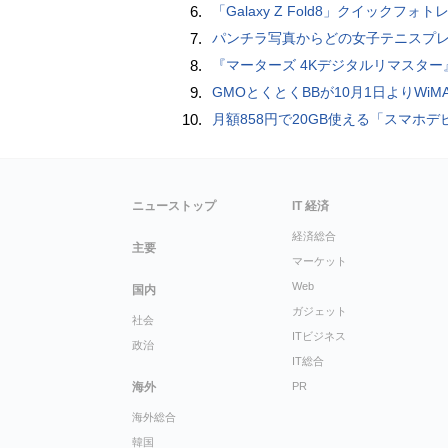
6.
「Galaxy Z Fold8」クイックフォトレビ
7.
パンチラ写真からどの女子テニスプレーヤーのものなのか当てるクイズ「Tennis Upski
8.
『マーターズ 4Kデジタルリマスター』オールナイト上映、鬼畜な併映作品が決定 全部観たら“生還証”をプレゼント［
9.
GMOとくとくBBが10月1日よりWiMAXなど月額605円値上げ！全6種の重要変更を徹
10.
月額858円で20GB使える「スマホデビュープラン U15」ドコモが提供、ahamoも割引にな
ニューストップ
IT 経済
経済総合
主要
マーケット
Web
国内
ガジェット
社会
ITビジネス
政治
IT総合
海外
PR
海外総合
韓国