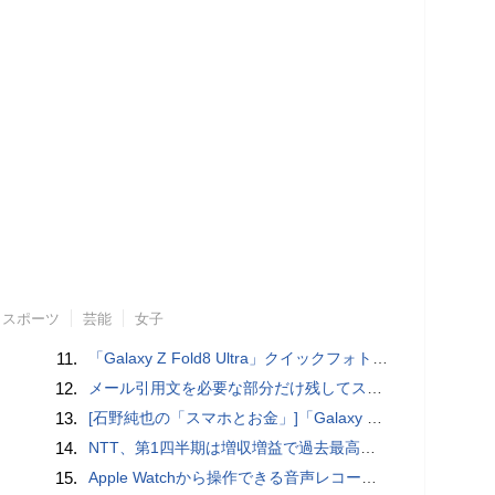
スポーツ
芸能
女子
11.
「Galaxy Z Fold8 Ultra」クイックフォトレビュー
12.
メール引用文を必要な部分だけ残してスッキリ返信するiPhoneメールの便利技：iPhone Tips
13.
[石野純也の「スマホとお金」]「Galaxy Z Fold7／Flip7」発表、注目したいソフトバンクの価格攻勢
14.
NTT、第1四半期は増収増益で過去最高 IOWNや分散GPUの取り組みを説明
15.
​Apple Watchから操作できる音声レコーダMeta Recorder、録音レベル調整も対応