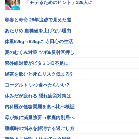
「モテるためのヒント」326人に
容姿と寿命 28年追跡で見えた差
あたりめ 血糖値を上げない理由
体重62kg→82kgに 寺田心の生活
夏のむくみ対策 ツボ&反射区押し
紫外線対策がビタミンD不足に
緑茶を飲むと死亡リスク低まる?
ヨーグルト いつ食べたらいい?
休みだが疲れる 隠れ疲労対策は
内科医が低糖質麺を食べ比べ検証
母が娘に減量強要→家庭内別居へ
睡眠時の悩みを解消する過ごし方