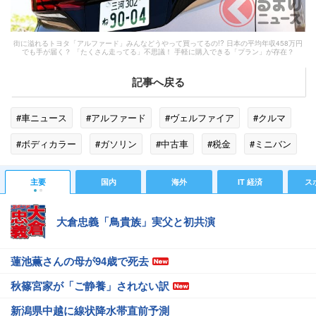
街に溢れるトヨタ「アルファード」みんなどうやって買ってるの!? 日本の平均年収458万円
でも手が届く？ 「たくさん走ってる」不思議！ 手軽に購入できる「プラン」が存在？
記事へ戻る
#車ニュース
#アルファード
#ヴェルファイア
#クルマ
#ボディカラー
#ガソリン
#中古車
#税金
#ミニバン
#運転免許
主要
国内
海外
IT 経済
ス
大倉忠義「鳥貴族」実父と初共演
蓮池薫さんの母が94歳で死去
秋篠宮家が「ご静養」されない訳
新潟県中越に線状降水帯直前予測