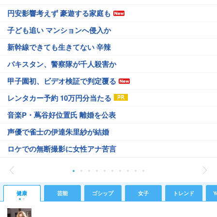
円安影響考えず 豪遊する家庭も
子ども追い マンションへ侵入か
新幹線できても生きてない 辛辣
パキスタン、警察隊が千人殺害か
甲子園初、ビデオ検証で判定覆る
レンタカー予約 10万円分当たる
音楽P・蔦谷好位置氏 離婚を公表
声優で雀士の伊達朱里紗が結婚
ロケでの無断撮影に女性アナ苦言
健康
芸能
ゴシップ
女子
トレンド
Y