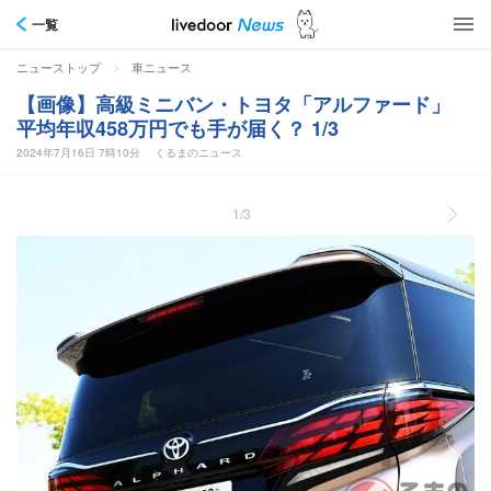
一覧
>
ニューストップ
車ニュース
【画像】高級ミニバン・トヨタ「アルファード」
平均年収458万円でも手が届く？ 1/3
2024年7月16日 7時10分
くるまのニュース
1/3