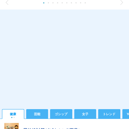
健康
芸能
ゴシップ
女子
トレンド
Y