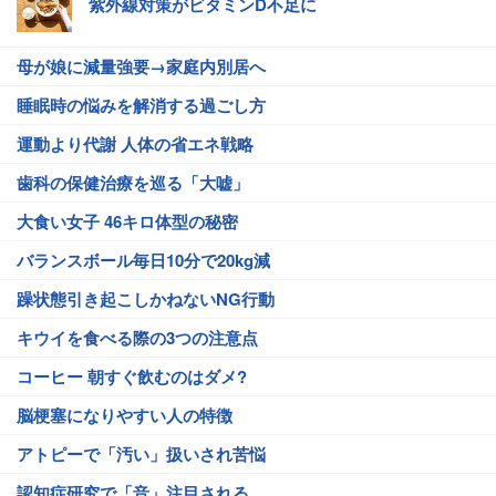
紫外線対策がビタミンD不足に
母が娘に減量強要→家庭内別居へ
睡眠時の悩みを解消する過ごし方
運動より代謝 人体の省エネ戦略
歯科の保健治療を巡る「大嘘」
大食い女子 46キロ体型の秘密
バランスボール毎日10分で20kg減
躁状態引き起こしかねないNG行動
キウイを食べる際の3つの注意点
コーヒー 朝すぐ飲むのはダメ?
脳梗塞になりやすい人の特徴
アトピーで「汚い」扱いされ苦悩
認知症研究で「音」注目される