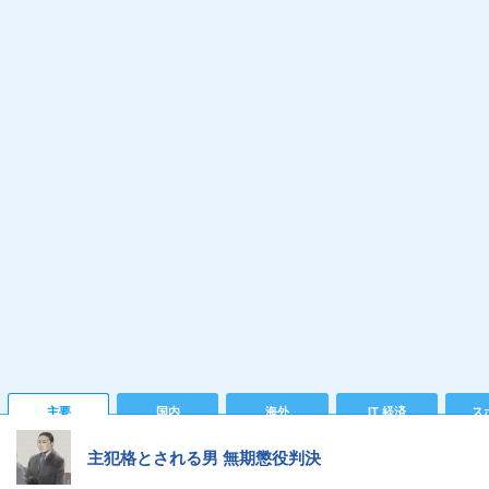
主要
国内
海外
IT 経済
ス
主犯格とされる男 無期懲役判決