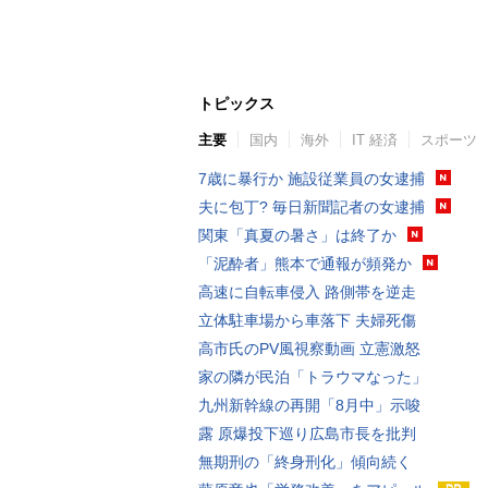
トピックス
主要
国内
海外
IT 経済
スポーツ
7歳に暴行か 施設従業員の女逮捕
夫に包丁? 毎日新聞記者の女逮捕
関東「真夏の暑さ」は終了か
「泥酔者」熊本で通報が頻発か
高速に自転車侵入 路側帯を逆走
立体駐車場から車落下 夫婦死傷
高市氏のPV風視察動画 立憲激怒
家の隣が民泊「トラウマなった」
九州新幹線の再開「8月中」示唆
露 原爆投下巡り広島市長を批判
無期刑の「終身刑化」傾向続く