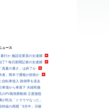
ニュース
に暴行か 施設従業員の女逮捕
包丁? 毎日新聞記者の女逮捕
「真夏の暑さ」は終了か
酔者」熊本で通報が頻発か
に自転車侵入 路側帯を逆走
駐車場から車落下 夫婦死傷
氏のPV風視察動画 立憲激怒
隣が民泊「トラウマなった」
新幹線の再開「8月中」示唆