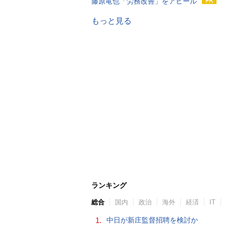
藤原竜也「労務改善」をアピール
もっと見る
ランキング
総合
国内
政治
海外
経済
IT
1.
中日が新庄監督招聘を検討か