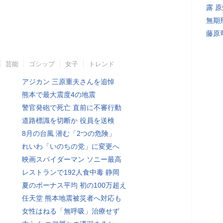
露 
無期
藤原
芸能
ゴシップ
女子
トレンド
アジカン 三原重夫さんを追悼
熊本で最大震度4の地震
警官発砲で死亡 直前に不審行動
道路標識を切断か 役員を送検
8月の台風 潜む「2つの危険」
れいわ「いのちの党」に変更へ
映画スパイダーマン ソニー最高
レストランで192人食中毒 静岡
夏のボーナス平均 初の100万超え
任天堂 熊本地震被災者へ対応も
女性はねる「無呼吸」治療せず