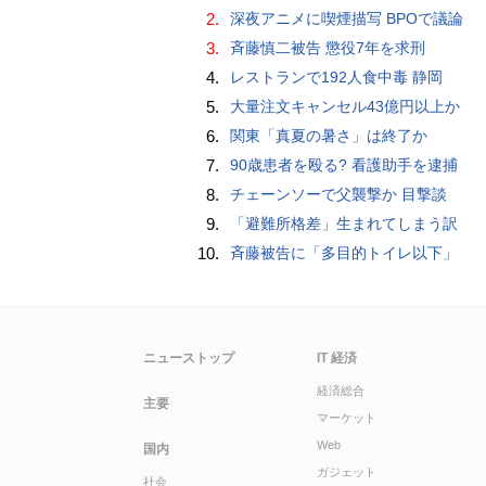
2.
深夜アニメに喫煙描写 BPOで議論
3.
斉藤慎二被告 懲役7年を求刑
4.
レストランで192人食中毒 静岡
5.
大量注文キャンセル43億円以上か
6.
関東「真夏の暑さ」は終了か
7.
90歳患者を殴る? 看護助手を逮捕
8.
チェーンソーで父襲撃か 目撃談
9.
「避難所格差」生まれてしまう訳
10.
斉藤被告に「多目的トイレ以下」
ニューストップ
IT 経済
経済総合
主要
マーケット
Web
国内
ガジェット
社会