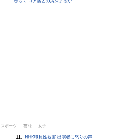
志らく コア層との溝深まるか
スポーツ
芸能
女子
11.
NHK職員性被害 出演者に怒りの声