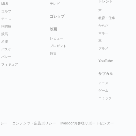
トレンド
MLB
テレビ
本
ゴルフ
ゴシップ
教育・仕事
テニス
からだ
格闘技
映画
マネー
競馬
レビュー
車
相撲
プレゼント
グルメ
バスケ
特集
バレー
YouTube
フィギュア
サブカル
アニメ
ゲーム
コミック
リシー
コンテンツ・広告ポリシー
livedoorお客様サポートセンター