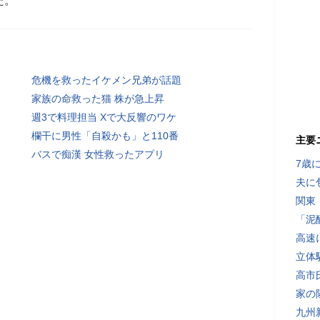
た。
危機を救ったイケメン兄弟が話題
家族の命救った猫 株が急上昇
週3で料理担当 Xで大反響のワケ
欄干に男性「自殺かも」と110番
主要
バスで痴漢 女性救ったアプリ
7歳
夫に
関東
「泥
高速
立体
高市
家の
九州