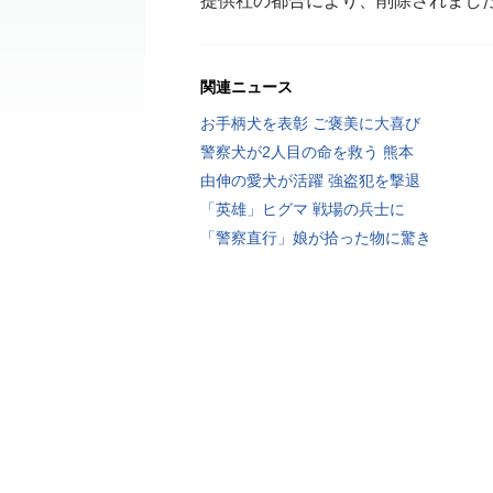
提供社の都合により、削除されまし
関連ニュース
お手柄犬を表彰 ご褒美に大喜び
警察犬が2人目の命を救う 熊本
由伸の愛犬が活躍 強盗犯を撃退
「英雄」ヒグマ 戦場の兵士に
「警察直行」娘が拾った物に驚き