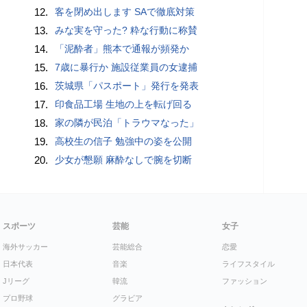
12.
客を閉め出します SAで徹底対策
13.
みな実を守った? 粋な行動に称賛
14.
「泥酔者」熊本で通報が頻発か
15.
7歳に暴行か 施設従業員の女逮捕
16.
茨城県「パスポート」発行を発表
17.
印食品工場 生地の上を転げ回る
18.
家の隣が民泊「トラウマなった」
19.
高校生の信子 勉強中の姿を公開
20.
少女が懇願 麻酔なしで腕を切断
スポーツ
芸能
女子
海外サッカー
芸能総合
恋愛
日本代表
音楽
ライフスタイル
Jリーグ
韓流
ファッション
プロ野球
グラビア