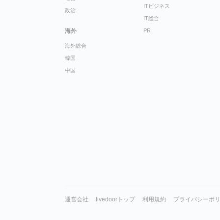
ITビジネス
政治
IT総合
海外
PR
海外総合
韓国
中国
運営会社
livedoorトップ
利用規約
プライバシーポ